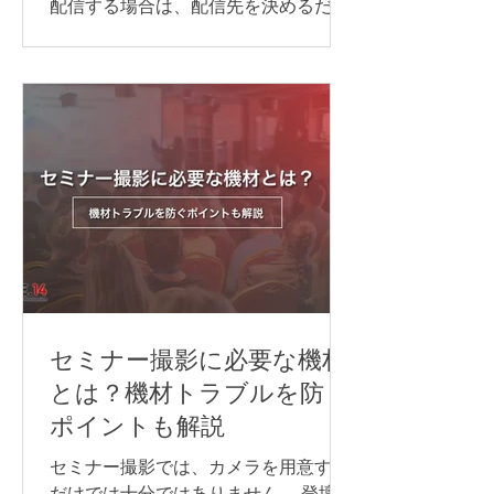
配信する場合は、配信先を決めるだけ
実施方法は、参加人数や対応言語数、
でなく、目的に合わせて必要な機材や
会議の進め方によって異なります。主
回線、当日の進行・運営体制を整える
な方法は、次の通りです。 Web会議シ
ことが大切です。 準備が不十分なまま
ステムの同時通訳機能を利用する AI通
本番を迎えると、映像が止まる、音声
訳ツールを利用する 遠隔同時通訳
が聞こえない、資料が正しく表示され
（RSI）システムを導入する 配信シス
ないなどのトラブルにつながる可能性
テムで言語別に音声を配信する 以下か
があります。 本記事では、ライブ配信
らは、それぞれについ
イベントを開催するために必要な準備
の流れや注意点について解説します。
ライブ配信イベントの配信方法 ライブ
配信イベントでよく使われる配信プラ
ットフォームや視聴方法は、次の通り
です。 YouTube Live Zoom Microsoft
セミナー撮影に必要な機材
Teams 専用配信ページ 同じライブ配信
とは？機材トラブルを防ぐ
でも、誰に見てもらうのか、参加者と
ポイントも解説
やり取りをするのか、申込やアーカイ
ブをどう管理するのかによって、適し
セミナー撮影では、カメラを用意する
た方法は変わります。 以下からは、そ
だけでは十分ではありません。 登壇者