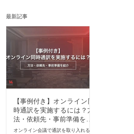
Awards 2020】の撮
「Webinar／
影/LIVE配信を担当しまし
ー」という距離
た
イベントの形
最新記事
【事例付き】オンライン同
時通訳を実施するには？方
法・依頼先・事前準備を紹
介
オンライン会議で通訳を取り入れる方