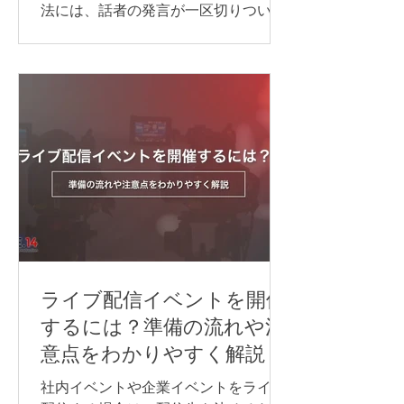
法には、話者の発言が一区切りついて
から訳す「逐次通訳」と、発言とほぼ
同時に訳す「同時通訳」があります。
逐次通訳は、少人数の商談や打ち合わ
せなど、会話を区切りながら進められ
る場面に適しています。 一方、オンラ
インセミナーや国際会議など、進行を
できるだけ止めずに情報を届けたい場
合は、同時通訳が最適です。 オンライ
ン同時通訳をスムーズに実施するに
は、通訳者を手配するだけでなく、配
信方法や音声の流れ、使用するシステ
ム、多言語チャンネル、機材などを事
前に整えておくことが重要です。 本記
ライブ配信イベントを開催
事では、オンライン同時通訳を実施す
するには？準備の流れや注
る方法や依頼先、必要な機材、事前準
意点をわかりやすく解説
備のポイントを、事例とあわせてわか
りやすく紹介します。 オンライン同時
社内イベントや企業イベントをライブ
通訳を行う方法 オンライン同時通訳の