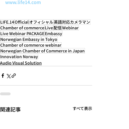
www.life14.com
LIFE.14
Official
オフィシャル
英語対応カメラマン
Chamber of commerce
Live
配信
Webinar
Live Webinar ​PACKAGE
Embassy
Norwegian Embassy in Tokyo
Chamber of commerce webinar
Norwegian Chamber of Commerce in Japan
Innovation Norway
Audio Visual Solution
関連記事
すべて表示