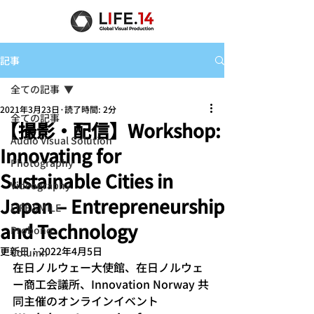
記事
全ての記事
2021年3月23日
読了時間: 2分
全ての記事
【撮影・配信】Workshop:
Audio Visual Solution
Innovating for
Photography
Sustainable Cities in
Videography
Japan – Entrepreneurship
LIFE SMILE
and Technology
Probono
更新日：
2022年4月5日
Column
在日ノルウェー大使館、在日ノルウェ
ー商工会議所、Innovation Norway 共
同主催のオンラインイベント