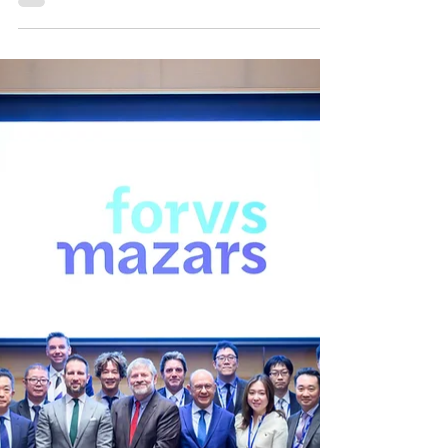
【撮影事例】日欧産業協力セン
ター様「EU Investment
Forum」イベント撮影
2026年3月10日、駐日欧州連合代表部（東京
都）にて、日欧産業協力センター欧州投資ハ
ブ（Invest in EU Hub）主催のEU
Investment Forumが開催されました。