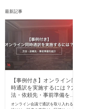
資産に変えるイベント写
Project: Unlock
真とは
Africa's Potentia
最新記事
Opportunities f
Japan Business
Cooperation
【事例付き】オンライン同
時通訳を実施するには？方
法・依頼先・事前準備を紹
介
オンライン会議で通訳を取り入れる方