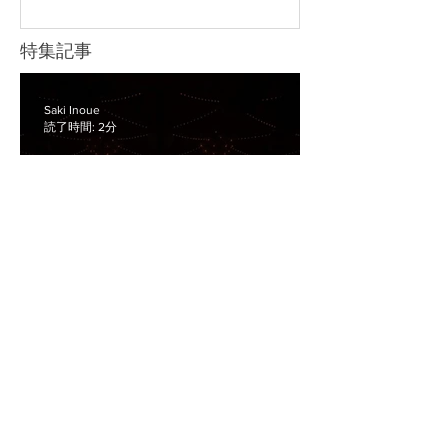
れぞれの配信方法について詳しく見て
の声をきれいに収録するためのマイ
いきましょう。 YouTube Live YouTube
ク、長時間撮影に対応できる電源な
特集記事
Liveは、幅広い視聴者に向けてイベン
ど、目的に合わせて必要な機材を準備
トを配信したい場合に向いている方法
することが大切です。 また、企業セミ
です。 たとえば、以下のような広く視
ナーや講演会では、撮影した映像を社
Saki Inoue
聴者を集めたい配信で使いやすいで
読了時間: 2分
内共有用に残すのか、後日アーカイブ
配信するのか、当日リアルタイムで配
信するのかによって、必要な機材や確
認すべきポイントが変わります。 機材
の準備が不十分なまま当日を迎える
と、「音声が聞き取りにくい」「途中
でバッテリーが切れた」「配信映像が
フランスの美食と芸術が融
乱れた」などのトラブルにつながりか
合した華やかな夜「福岡ガ
ねません。 この記事では、セミナー撮
影に必要な基本機材や、撮影・配信時
ラディナー2026」撮影レポ
の機材トラブルを防ぐためのポイント
ート
を解説します。 セミナー撮影で必要な
機材一覧 セミナー撮影で必要な機材
Saki Inoue
読了時間: 2分
は、撮影の目的によって変わります。