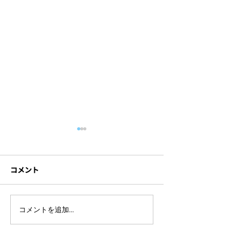
コメント
British Business Awards
ハイブリッドイ
コメントを追加…
2025 撮影レポート 価値を
同時通訳 TICAD 9