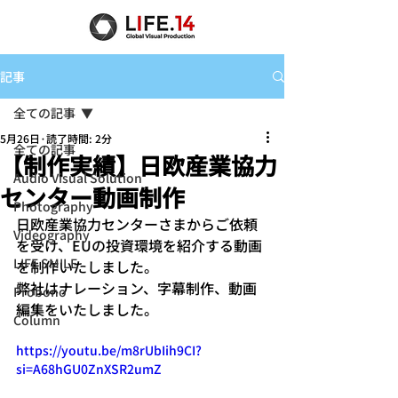
記事
全ての記事
5月26日
読了時間: 2分
全ての記事
【制作実績】日欧産業協力
Audio Visual Solution
センター動画制作
Photography
日欧産業協力センターさまからご依頼
Videography
を受け、EUの投資環境を紹介する動画
LIFE SMILE
を制作いたしました。
弊社はナレーション、字幕制作、動画
Probono
編集をいたしました。
Column
https://youtu.be/m8rUbIih9CI?
si=A68hGU0ZnXSR2umZ