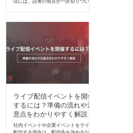
法には、話者の発言が一区切りついて
から訳す「逐次通訳」と、発言とほぼ
同時に訳す「同時通訳」があります。
逐次通訳は、少人数の商談や打ち合わ
せなど、会話を区切りながら進められ
る場面に適しています。 一方、オンラ
インセミナーや国際会議など、進行を
できるだけ止めずに情報を届けたい場
合は、同時通訳が最適です。 オンライ
ン同時通訳をスムーズに実施するに
は、通訳者を手配するだけでなく、配
信方法や音声の流れ、使用するシステ
ム、多言語チャンネル、機材などを事
前に整えておくことが重要です。 本記
ライブ配信イベントを開催
事では、オンライン同時通訳を実施す
するには？準備の流れや注
る方法や依頼先、必要な機材、事前準
意点をわかりやすく解説
備のポイントを、事例とあわせてわか
りやすく紹介します。 オンライン同時
社内イベントや企業イベントをライブ
通訳を行う方法 オンライン同時通訳の
配信する場合は、配信先を決めるだけ