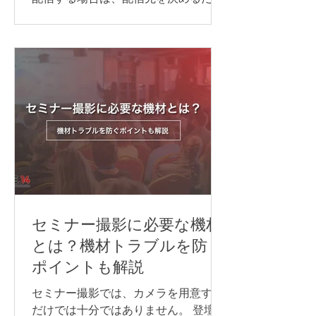
実施方法は、参加人数や対応言語数、
でなく、目的に合わせて必要な機材や
会議の進め方によって異なります。主
回線、当日の進行・運営体制を整える
な方法は、次の通りです。 Web会議シ
ことが大切です。 準備が不十分なまま
ステムの同時通訳機能を利用する AI通
本番を迎えると、映像が止まる、音声
訳ツールを利用する 遠隔同時通訳
が聞こえない、資料が正しく表示され
（RSI）システムを導入する 配信シス
ないなどのトラブルにつながる可能性
テムで言語別に音声を配信する 以下か
があります。 本記事では、ライブ配信
らは、それぞれについ
イベントを開催するために必要な準備
の流れや注意点について解説します。
ライブ配信イベントの配信方法 ライブ
配信イベントでよく使われる配信プラ
ットフォームや視聴方法は、次の通り
です。 YouTube Live Zoom Microsoft
セミナー撮影に必要な機材
Teams 専用配信ページ 同じライブ配信
とは？機材トラブルを防ぐ
でも、誰に見てもらうのか、参加者と
ポイントも解説
やり取りをするのか、申込やアーカイ
ブをどう管理するのかによって、適し
セミナー撮影では、カメラを用意する
た方法は変わります。 以下からは、そ
だけでは十分ではありません。 登壇者