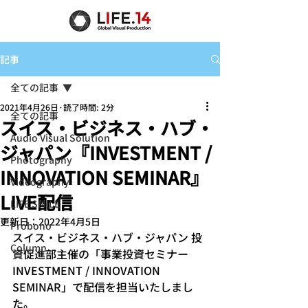
記事
全ての記事
2021年4月26日
読了時間: 2分
全ての記事
スイス・ビジネス・ハブ・
Audio Visual Solution
ジャパン『INVESTMENT /
Photography
INNOVATION SEMINAR』
Videography
LIVE配信
LIFE SMILE
更新日：
2022年4月5日
Probono
スイス・ビジネス・ハブ・ジャパン 投
Column
資促進部主催の「事業投資セミナー 
INVESTMENT / INNOVATION 
SEMINAR」で配信を担当いたしまし
た。