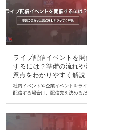
インセミナーや国際会議など、進行を
できるだけ止めずに情報を届けたい場
合は、同時通訳が最適です。 オンライ
ン同時通訳をスムーズに実施するに
は、通訳者を手配するだけでなく、配
信方法や音声の流れ、使用するシステ
ム、多言語チャンネル、機材などを事
前に整えておくことが重要です。 本記
ライブ配信イベントを開催
事では、オンライン同時通訳を実施す
するには？準備の流れや注
る方法や依頼先、必要な機材、事前準
意点をわかりやすく解説
備のポイントを、事例とあわせてわか
りやすく紹介します。 オンライン同時
社内イベントや企業イベントをライブ
通訳を行う方法 オンライン同時通訳の
配信する場合は、配信先を決めるだけ
実施方法は、参加人数や対応言語数、
でなく、目的に合わせて必要な機材や
会議の進め方によって異なります。主
回線、当日の進行・運営体制を整える
な方法は、次の通りです。 Web会議シ
ことが大切です。 準備が不十分なまま
ステムの同時通訳機能を利用する AI通
本番を迎えると、映像が止まる、音声
訳ツールを利用する 遠隔同時通訳
が聞こえない、資料が正しく表示され