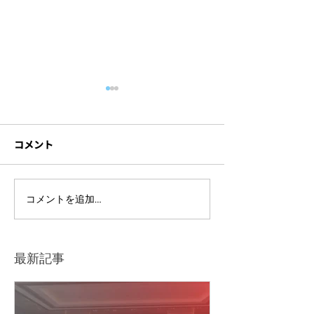
コメント
【撮影・配信】
ハイブリッド映
コメントを追加…
Workshop: Innovating
Australian Film
for Sustainable Cities in
「ピクニック at
Japan –
グ・ロック」【
最新記事
Entrepreneurship and
信担当】
Technology