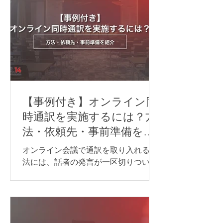
【事例付き】オンライン同
時通訳を実施するには？方
法・依頼先・事前準備を紹
介
オンライン会議で通訳を取り入れる方
法には、話者の発言が一区切りついて
から訳す「逐次通訳」と、発言とほぼ
同時に訳す「同時通訳」があります。
逐次通訳は、少人数の商談や打ち合わ
せなど、会話を区切りながら進められ
る場面に適しています。 一方、オンラ