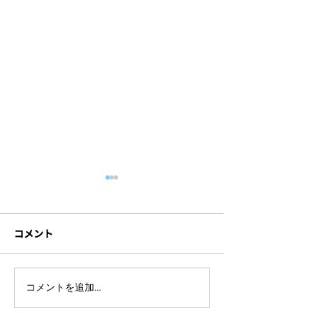
コメント
【写真撮影・ブース出
2019 French Ja
コメントを追加…
展】2021 French
Business Sum