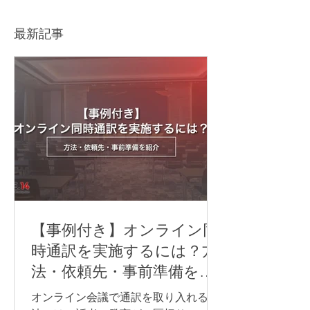
Japanese Business
未来を描く」 
Summit
ス商工会議所主
最新記事
回 日仏ビジネ
ト
【事例付き】オンライン同
時通訳を実施するには？方
法・依頼先・事前準備を紹
介
オンライン会議で通訳を取り入れる方