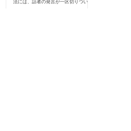
法には、話者の発言が一区切りついて
から訳す「逐次通訳」と、発言とほぼ
同時に訳す「同時通訳」があります。
逐次通訳は、少人数の商談や打ち合わ
せなど、会話を区切りながら進められ
る場面に適しています。 一方、オンラ
インセミナーや国際会議など、進行を
できるだけ止めずに情報を届けたい場
合は、同時通訳が最適です。 オンライ
ン同時通訳をスムーズに実施するに
は、通訳者を手配するだけでなく、配
信方法や音声の流れ、使用するシステ
ム、多言語チャンネル、機材などを事
前に整えておくことが重要です。 本記
ライブ配信イベントを開催
事では、オンライン同時通訳を実施す
するには？準備の流れや注
る方法や依頼先、必要な機材、事前準
意点をわかりやすく解説
備のポイントを、事例とあわせてわか
りやすく紹介します。 オンライン同時
社内イベントや企業イベントをライブ
通訳を行う方法 オンライン同時通訳の
配信する場合は、配信先を決めるだけ