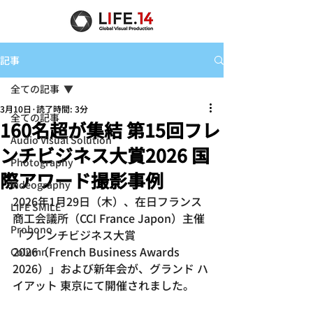
記事
全ての記事
3月10日
読了時間: 3分
全ての記事
160名超が集結 第15回フレ
Audio Visual Solution
ンチビジネス大賞2026 国
Photography
際アワード撮影事例
Videography
2026年1月29日（木）、在日フランス
LIFE SMILE
商工会議所（CCI France Japon）主催
Probono
「フレンチビジネス大賞
2026（French Business Awards 
Column
2026）」および新年会が、グランド ハ
イアット 東京にて開催されました。