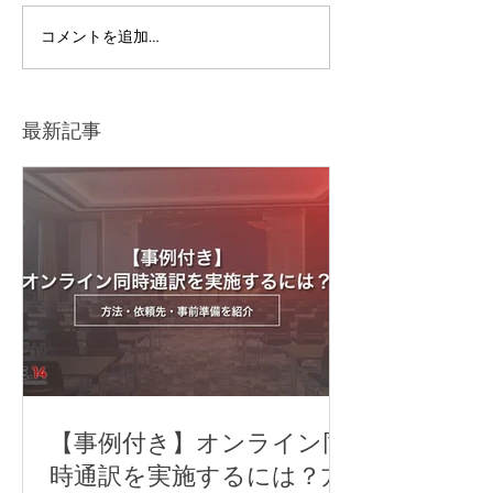
【写真撮影】BLUE
Blue Bottle C
コメントを追加…
BOTTLE COFFEE
白河フラッグシ
ェ オープンプ
ト」
最新記事
【事例付き】オンライン同
時通訳を実施するには？方