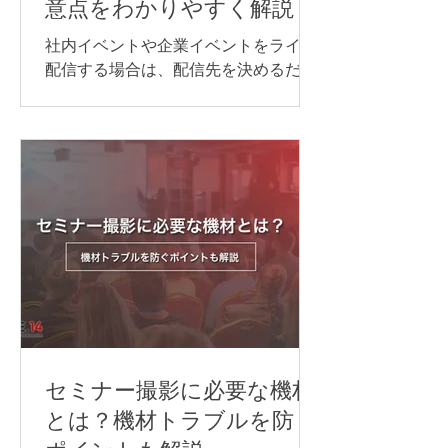
意点をわかりやすく解説
備のポイントを、事例とあわせてわか
りやすく紹介します。 オンライン同時
社内イベントや企業イベントをライブ
通訳を行う方法 オンライン同時通訳の
配信する場合は、配信先を決めるだけ
実施方法は、参加人数や対応言語数、
でなく、目的に合わせて必要な機材や
会議の進め方によって異なります。主
回線、当日の進行・運営体制を整える
な方法は、次の通りです。 Web会議シ
ことが大切です。 準備が不十分なまま
ステムの同時通訳機能を利用する AI通
本番を迎えると、映像が止まる、音声
訳ツールを利用する 遠隔同時通訳
が聞こえない、資料が正しく表示され
（RSI）システムを導入する 配信シス
ないなどのトラブルにつながる可能性
テムで言語別に音声を配信する 以下か
があります。 本記事では、ライブ配信
らは、それぞれについ
イベントを開催するために必要な準備
の流れや注意点について解説します。
ライブ配信イベントの配信方法 ライブ
配信イベントでよく使われる配信プラ
ットフォームや視聴方法は、次の通り
です。 YouTube Live Zoom Microsoft
セミナー撮影に必要な機材
Teams 専用配信ページ 同じライブ配信
とは？機材トラブルを防ぐ
でも、誰に見てもらうのか、参加者と