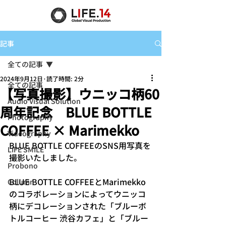
記事
全ての記事
2024年9月12日
読了時間: 2分
全ての記事
【写真撮影】ウニッコ柄60
Audio Visual Solution
周年記念 BLUE BOTTLE
Photography
COFFEE × Marimekko
Videography
BLUE BOTTLE COFFEEのSNS用写真を
LIFE SMILE
撮影いたしました。
Probono
BLUE BOTTLE COFFEEとMarimekko
Column
のコラボレーションによってウニッコ
柄にデコレーションされた「ブルーボ
トルコーヒー 渋谷カフェ」と「ブルー