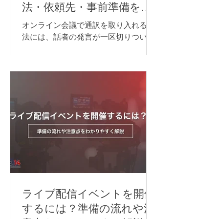
法・依頼先・事前準備を紹
介
オンライン会議で通訳を取り入れる方
法には、話者の発言が一区切りついて
から訳す「逐次通訳」と、発言とほぼ
同時に訳す「同時通訳」があります。
逐次通訳は、少人数の商談や打ち合わ
せなど、会話を区切りながら進められ
る場面に適しています。 一方、オンラ
インセミナーや国際会議など、進行を
できるだけ止めずに情報を届けたい場
合は、同時通訳が最適です。 オンライ
ン同時通訳をスムーズに実施するに
は、通訳者を手配するだけでなく、配
信方法や音声の流れ、使用するシステ
ム、多言語チャンネル、機材などを事
前に整えておくことが重要です。 本記
ライブ配信イベントを開催
事では、オンライン同時通訳を実施す
するには？準備の流れや注
る方法や依頼先、必要な機材、事前準