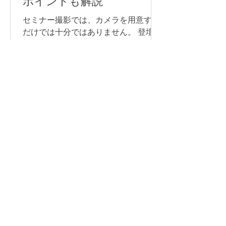
ポイントも解説
やり取りをするのか、申込やアーカイ
ブをどう管理するのかによって、適し
セミナー撮影では、カメラを用意する
た方法は変わります。 以下からは、そ
だけでは十分ではありません。 登壇者
れぞれの配信方法について詳しく見て
の声をきれいに収録するためのマイ
いきましょう。 YouTube Live YouTube
ク、長時間撮影に対応できる電源な
特集記事
Liveは、幅広い視聴者に向けてイベン
ど、目的に合わせて必要な機材を準備
トを配信したい場合に向いている方法
することが大切です。 また、企業セミ
です。 たとえば、以下のような広く視
ナーや講演会では、撮影した映像を社
Saki Inoue
聴者を集めたい配信で使いやすいで
読了時間: 2分
内共有用に残すのか、後日アーカイブ
配信するのか、当日リアルタイムで配
信するのかによって、必要な機材や確
認すべきポイントが変わります。 機材
の準備が不十分なまま当日を迎える
と、「音声が聞き取りにくい」「途中
でバッテリーが切れた」「配信映像が
フランスの美食と芸術が融
乱れた」などのトラブルにつながりか
合した華やかな夜「福岡ガ
ねません。 この記事では、セミナー撮
影に必要な基本機材や、撮影・配信時
ラディナー2026」撮影レポ
の機材トラブルを防ぐためのポイント