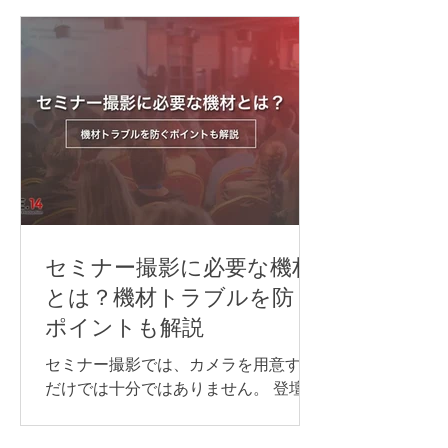
な方法は、次の通りです。 Web会議シ
ことが大切です。 準備が不十分なまま
ステムの同時通訳機能を利用する AI通
本番を迎えると、映像が止まる、音声
訳ツールを利用する 遠隔同時通訳
が聞こえない、資料が正しく表示され
（RSI）システムを導入する 配信シス
ないなどのトラブルにつながる可能性
テムで言語別に音声を配信する 以下か
があります。 本記事では、ライブ配信
らは、それぞれについ
イベントを開催するために必要な準備
の流れや注意点について解説します。
ライブ配信イベントの配信方法 ライブ
配信イベントでよく使われる配信プラ
ットフォームや視聴方法は、次の通り
です。 YouTube Live Zoom Microsoft
セミナー撮影に必要な機材
Teams 専用配信ページ 同じライブ配信
とは？機材トラブルを防ぐ
でも、誰に見てもらうのか、参加者と
ポイントも解説
やり取りをするのか、申込やアーカイ
ブをどう管理するのかによって、適し
セミナー撮影では、カメラを用意する
た方法は変わります。 以下からは、そ
だけでは十分ではありません。 登壇者
れぞれの配信方法について詳しく見て
の声をきれいに収録するためのマイ
いきましょう。 YouTube Live YouTube
ク、長時間撮影に対応できる電源な