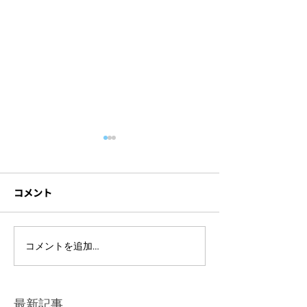
コメント
Blue Bottle Coffee「清澄
TOKA-CATALOG
コメントを追加…
白河フラッグシップカフ
SHOOTING
ェ オープンプレスイベン
ト」
最新記事