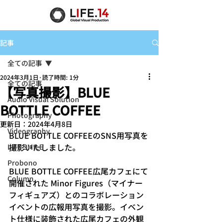
記事
全ての記事
2024年3月1日
読了時間: 1分
全ての記事
【写真撮影】BLUE
Audio Visual Solution
BOTTLE COFFEE
Photography
更新日：
2024年4月8日
Videography
BLUE BOTTLE COFFEEのSNS用写真を
撮影いたしました。
LIFE SMILE
Probono
BLUE BOTTLE COFFEE広尾カフェにて
Column
開催された
 Minor Figures（マイナー 
フィギュアズ）とのコラボレーション
イベントの広報用写真を撮影。イベン
ト仕様に装飾された広尾カフェの外観