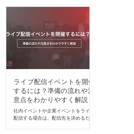
同時に訳す「同時通訳」があります。
逐次通訳は、少人数の商談や打ち合わ
せなど、会話を区切りながら進められ
る場面に適しています。 一方、オンラ
インセミナーや国際会議など、進行を
できるだけ止めずに情報を届けたい場
合は、同時通訳が最適です。 オンライ
ン同時通訳をスムーズに実施するに
は、通訳者を手配するだけでなく、配
信方法や音声の流れ、使用するシステ
ム、多言語チャンネル、機材などを事
前に整えておくことが重要です。 本記
ライブ配信イベントを開催
事では、オンライン同時通訳を実施す
するには？準備の流れや注
る方法や依頼先、必要な機材、事前準
意点をわかりやすく解説
備のポイントを、事例とあわせてわか
りやすく紹介します。 オンライン同時
社内イベントや企業イベントをライブ
通訳を行う方法 オンライン同時通訳の
配信する場合は、配信先を決めるだけ
実施方法は、参加人数や対応言語数、
でなく、目的に合わせて必要な機材や
会議の進め方によって異なります。主
回線、当日の進行・運営体制を整える