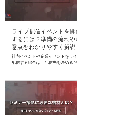
ン同時通訳をスムーズに実施するに
は、通訳者を手配するだけでなく、配
信方法や音声の流れ、使用するシステ
ム、多言語チャンネル、機材などを事
前に整えておくことが重要です。 本記
ライブ配信イベントを開催
事では、オンライン同時通訳を実施す
するには？準備の流れや注
る方法や依頼先、必要な機材、事前準
意点をわかりやすく解説
備のポイントを、事例とあわせてわか
りやすく紹介します。 オンライン同時
社内イベントや企業イベントをライブ
通訳を行う方法 オンライン同時通訳の
配信する場合は、配信先を決めるだけ
実施方法は、参加人数や対応言語数、
でなく、目的に合わせて必要な機材や
会議の進め方によって異なります。主
回線、当日の進行・運営体制を整える
な方法は、次の通りです。 Web会議シ
ことが大切です。 準備が不十分なまま
ステムの同時通訳機能を利用する AI通
本番を迎えると、映像が止まる、音声
訳ツールを利用する 遠隔同時通訳
が聞こえない、資料が正しく表示され
（RSI）システムを導入する 配信シス
ないなどのトラブルにつながる可能性
テムで言語別に音声を配信する 以下か
があります。 本記事では、ライブ配信
らは、それぞれについ
イベントを開催するために必要な準備