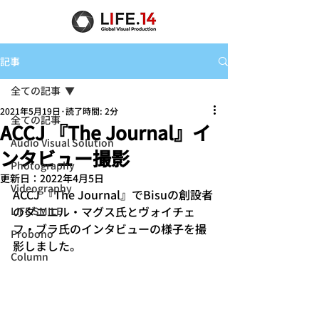
記事
全ての記事
2021年5月19日
読了時間: 2分
全ての記事
ACCJ 『The Journal』イ
Audio Visual Solution
ンタビュー撮影
Photography
更新日：
2022年4月5日
Videography
ACCJ 『The Journal』でBisuの創設者
のダニエル・マグス氏とヴォイチェ
LIFE SMILE
フ・ブラ氏のインタビューの様子を撮
Probono
影しました。
Column