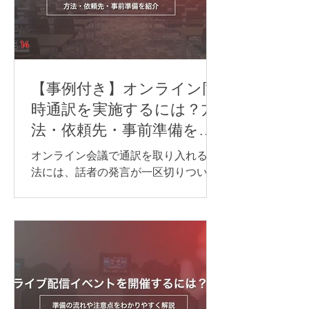
【事例付き】オンライン同
時通訳を実施するには？方
法・依頼先・事前準備を紹
介
オンライン会議で通訳を取り入れる方
法には、話者の発言が一区切りついて
から訳す「逐次通訳」と、発言とほぼ
同時に訳す「同時通訳」があります。
逐次通訳は、少人数の商談や打ち合わ
せなど、会話を区切りながら進められ
る場面に適しています。 一方、オンラ
インセミナーや国際会議など、進行を
できるだけ止めずに情報を届けたい場
合は、同時通訳が最適です。 オンライ