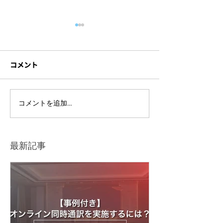
コメント
フランスの美食と芸術が
【写真撮影・映
コメントを追加…
融合した華やかな夜「福
日欧産業協力セ
岡ガラディナー2026」撮
「第55回 WCM
影レポート
ム」
最新記事