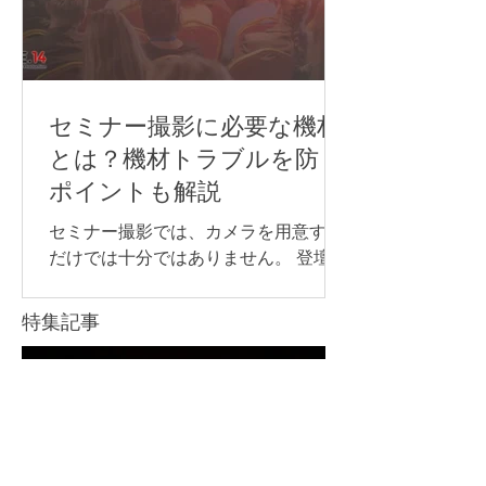
の流れや注意点について解説します。
ライブ配信イベントの配信方法 ライブ
配信イベントでよく使われる配信プラ
ットフォームや視聴方法は、次の通り
です。 YouTube Live Zoom Microsoft
セミナー撮影に必要な機材
Teams 専用配信ページ 同じライブ配信
とは？機材トラブルを防ぐ
でも、誰に見てもらうのか、参加者と
ポイントも解説
やり取りをするのか、申込やアーカイ
ブをどう管理するのかによって、適し
セミナー撮影では、カメラを用意する
た方法は変わります。 以下からは、そ
だけでは十分ではありません。 登壇者
れぞれの配信方法について詳しく見て
の声をきれいに収録するためのマイ
いきましょう。 YouTube Live YouTube
ク、長時間撮影に対応できる電源な
特集記事
Liveは、幅広い視聴者に向けてイベン
ど、目的に合わせて必要な機材を準備
トを配信したい場合に向いている方法
することが大切です。 また、企業セミ
です。 たとえば、以下のような広く視
ナーや講演会では、撮影した映像を社
Saki Inoue
聴者を集めたい配信で使いやすいで
読了時間: 2分
内共有用に残すのか、後日アーカイブ
配信するのか、当日リアルタイムで配
信するのかによって、必要な機材や確