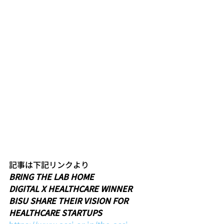
記事は下記リンクより
BRING THE LAB HOME
DIGITAL X HEALTHCARE WINNER 
BISU SHARE THEIR VISION FOR 
HEALTHCARE STARTUPS