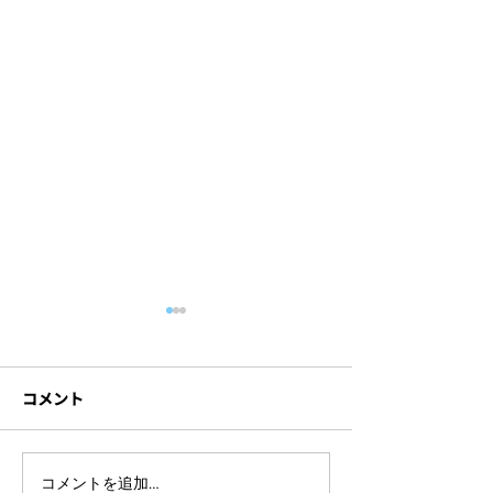
コメント
NHK「音楽で心をひとつ
【憧れのアーテ
コメントを追加…