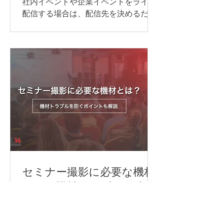
社内イベントや企業イベントをライブ
通訳を行う方法 オンライン同時通訳の
配信する場合は、配信先を決めるだけ
実施方法は、参加人数や対応言語数、
でなく、目的に合わせて必要な機材や
会議の進め方によって異なります。主
回線、当日の進行・運営体制を整える
な方法は、次の通りです。 Web会議シ
ことが大切です。 準備が不十分なまま
ステムの同時通訳機能を利用する AI通
本番を迎えると、映像が止まる、音声
訳ツールを利用する 遠隔同時通訳
が聞こえない、資料が正しく表示され
（RSI）システムを導入する 配信シス
ないなどのトラブルにつながる可能性
テムで言語別に音声を配信する 以下か
があります。 本記事では、ライブ配信
らは、それぞれについ
イベントを開催するために必要な準備
の流れや注意点について解説します。
ライブ配信イベントの配信方法 ライブ
配信イベントでよく使われる配信プラ
ットフォームや視聴方法は、次の通り
です。 YouTube Live Zoom Microsoft
セミナー撮影に必要な機材
Teams 専用配信ページ 同じライブ配信
とは？機材トラブルを防ぐ
でも、誰に見てもらうのか、参加者と
ポイントも解説
やり取りをするのか、申込やアーカイ
ブをどう管理するのかによって、適し
セミナー撮影では、カメラを用意する