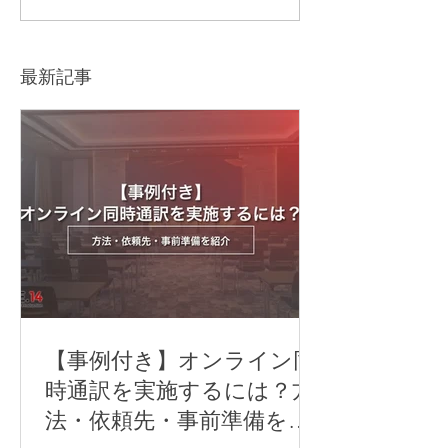
に～Music for Tomorrow
の交流が叶う】『M
～」テクニカルサポート
with a View
が登場
最新記事
【事例付き】オンライン同
時通訳を実施するには？方
法・依頼先・事前準備を紹