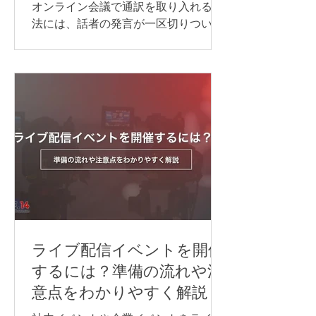
介
オンライン会議で通訳を取り入れる方
法には、話者の発言が一区切りついて
から訳す「逐次通訳」と、発言とほぼ
同時に訳す「同時通訳」があります。
逐次通訳は、少人数の商談や打ち合わ
せなど、会話を区切りながら進められ
る場面に適しています。 一方、オンラ
インセミナーや国際会議など、進行を
できるだけ止めずに情報を届けたい場
合は、同時通訳が最適です。 オンライ
ン同時通訳をスムーズに実施するに
は、通訳者を手配するだけでなく、配
信方法や音声の流れ、使用するシステ
ム、多言語チャンネル、機材などを事
前に整えておくことが重要です。 本記
ライブ配信イベントを開催
事では、オンライン同時通訳を実施す
するには？準備の流れや注
る方法や依頼先、必要な機材、事前準
意点をわかりやすく解説
備のポイントを、事例とあわせてわか
りやすく紹介します。 オンライン同時