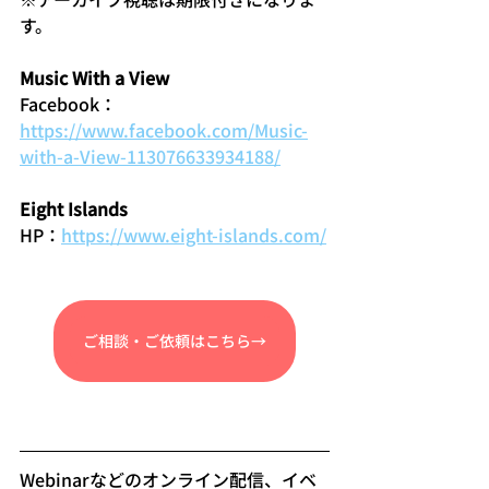
す。
Music With a View
Facebook：
https://www.facebook.com/Music-
with-a-View-113076633934188/
Eight Islands 
HP：
https://www.eight-islands.com/
ご相談・ご依頼はこちら→
Webinarなどのオンライン配信、イベ