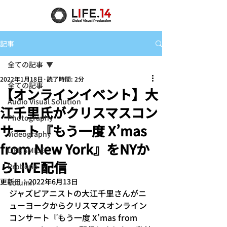
記事
全ての記事
2022年1月18日
読了時間: 2分
全ての記事
【オンラインイベント】大
Audio Visual Solution
江千里氏がクリスマスコン
Photography
サート『もう一度 X’mas
Videography
from New York』をNYか
LIFE SMILE
らLIVE配信
Probono
更新日：
2022年6月13日
Column
ジャズピアニストの大江千里さんがニ
ューヨークからクリスマスオンライン
コンサート『もう一度 X’mas from 