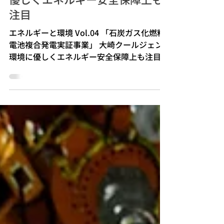
炭ガス化燃料電池複合発電実証
事業」大崎クールジェン 環境に
優しくエネルギー安全保障上も
注目
エネルギーと環境 Vol.04 「石炭ガス化燃料
電池複合発電実証事業」 大崎クールジェン
環境に優しくエネルギー安全保障上も注目
http://ene-fro.com/article/ef62_a1/ ​​ 相曽
健司氏 ​​ 筆者と相曽健司氏 ​​ 相曽健司氏 ​​ 筆