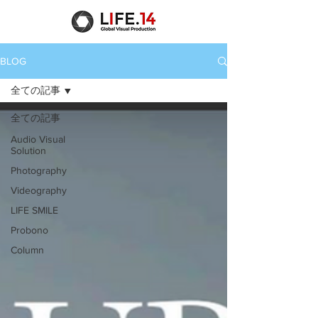
BLOG
全ての記事
全ての記事
Audio Visual
Solution
Photography
Videography
LIFE SMILE
Probono
Column