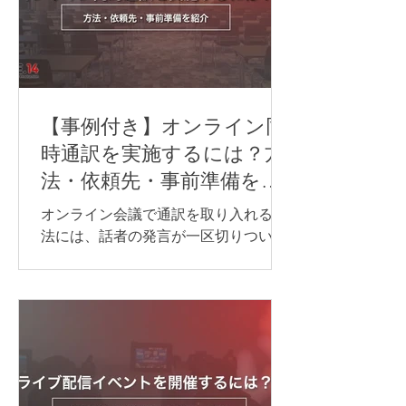
【事例付き】オンライン同
時通訳を実施するには？方
法・依頼先・事前準備を紹
介
オンライン会議で通訳を取り入れる方
法には、話者の発言が一区切りついて
から訳す「逐次通訳」と、発言とほぼ
同時に訳す「同時通訳」があります。
逐次通訳は、少人数の商談や打ち合わ
せなど、会話を区切りながら進められ
る場面に適しています。 一方、オンラ
インセミナーや国際会議など、進行を
できるだけ止めずに情報を届けたい場