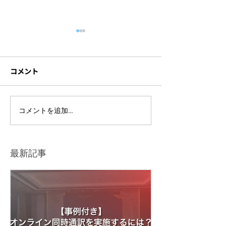
コメント
ライブ配信イベントを開
セミナー撮影に
コメントを追加…
催するには？準備の流れ
材とは？機材ト
や注意点をわかりやすく
防ぐポイントも
解説
最新記事