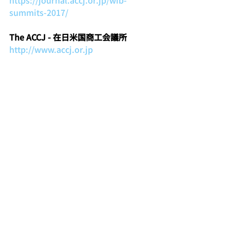
https://journal.accj.or.jp/wib-
summits-2017/
The ACCJ - 在日米国商工会議所
http://www.accj.or.jp