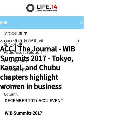
記事
全ての記事
2017年12月1日
読了時間: 1分
全ての記事
ACCJ The Journal - WIB
Audio Visual Solution
Summits 2017 - Tokyo,
Photography
Kansai, and Chubu
Videography
chapters highlight
LIFE SMILE
women in business
Probono
Column
DECEMBER 2017 ACCJ EVENT
WIB Summits 2017