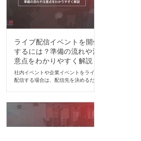
合は、同時通訳が最適です。 オンライ
ン同時通訳をスムーズに実施するに
は、通訳者を手配するだけでなく、配
信方法や音声の流れ、使用するシステ
ム、多言語チャンネル、機材などを事
前に整えておくことが重要です。 本記
ライブ配信イベントを開催
事では、オンライン同時通訳を実施す
するには？準備の流れや注
る方法や依頼先、必要な機材、事前準
意点をわかりやすく解説
備のポイントを、事例とあわせてわか
りやすく紹介します。 オンライン同時
社内イベントや企業イベントをライブ
通訳を行う方法 オンライン同時通訳の
配信する場合は、配信先を決めるだけ
実施方法は、参加人数や対応言語数、
でなく、目的に合わせて必要な機材や
会議の進め方によって異なります。主
回線、当日の進行・運営体制を整える
な方法は、次の通りです。 Web会議シ
ことが大切です。 準備が不十分なまま
ステムの同時通訳機能を利用する AI通
本番を迎えると、映像が止まる、音声
訳ツールを利用する 遠隔同時通訳
が聞こえない、資料が正しく表示され
（RSI）システムを導入する 配信シス
ないなどのトラブルにつながる可能性
テムで言語別に音声を配信する 以下か
があります。 本記事では、ライブ配信
らは、それぞれについ
イベントを開催するために必要な準備