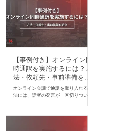
【事例付き】オンライン同
時通訳を実施するには？方
法・依頼先・事前準備を紹
介
オンライン会議で通訳を取り入れる方
法には、話者の発言が一区切りついて
から訳す「逐次通訳」と、発言とほぼ
同時に訳す「同時通訳」があります。
逐次通訳は、少人数の商談や打ち合わ
せなど、会話を区切りながら進められ
る場面に適しています。 一方、オンラ