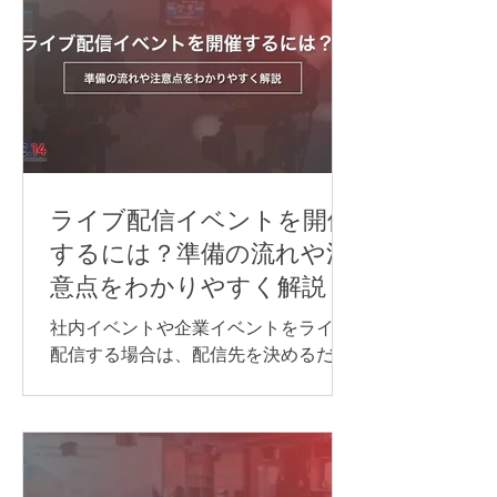
インセミナーや国際会議など、進行を
できるだけ止めずに情報を届けたい場
合は、同時通訳が最適です。 オンライ
ン同時通訳をスムーズに実施するに
は、通訳者を手配するだけでなく、配
信方法や音声の流れ、使用するシステ
ム、多言語チャンネル、機材などを事
前に整えておくことが重要です。 本記
ライブ配信イベントを開催
事では、オンライン同時通訳を実施す
するには？準備の流れや注
る方法や依頼先、必要な機材、事前準
意点をわかりやすく解説
備のポイントを、事例とあわせてわか
りやすく紹介します。 オンライン同時
社内イベントや企業イベントをライブ
通訳を行う方法 オンライン同時通訳の
配信する場合は、配信先を決めるだけ
実施方法は、参加人数や対応言語数、
でなく、目的に合わせて必要な機材や
会議の進め方によって異なります。主
回線、当日の進行・運営体制を整える
な方法は、次の通りです。 Web会議シ
ことが大切です。 準備が不十分なまま
ステムの同時通訳機能を利用する AI通
本番を迎えると、映像が止まる、音声
訳ツールを利用する 遠隔同時通訳
が聞こえない、資料が正しく表示され