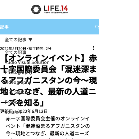
記事
全ての記事
2022年5月20日
読了時間: 2分
全ての記事
【オンラインイベント】赤
Audio Visual Solution
十字国際委員会「混迷深ま
Photography
るアフガニスタンの今～現
Videography
地とつなぎ、最新の人道ニ
LIFE SMILE
ーズを知る」
Probono
更新日：
2022年6月13日
Column
赤十字国際委員会主催のオンラインイ
ベント「混迷深まるアフガニスタンの
今～現地とつなぎ、最新の人道ニーズ