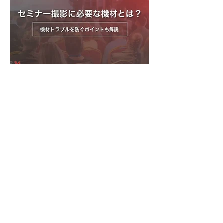
（RSI）システムを導入する 配信シス
ないなどのトラブルにつながる可能性
テムで言語別に音声を配信する 以下か
があります。 本記事では、ライブ配信
らは、それぞれについ
イベントを開催するために必要な準備
の流れや注意点について解説します。
ライブ配信イベントの配信方法 ライブ
配信イベントでよく使われる配信プラ
ットフォームや視聴方法は、次の通り
です。 YouTube Live Zoom Microsoft
セミナー撮影に必要な機材
Teams 専用配信ページ 同じライブ配信
とは？機材トラブルを防ぐ
でも、誰に見てもらうのか、参加者と
ポイントも解説
やり取りをするのか、申込やアーカイ
ブをどう管理するのかによって、適し
セミナー撮影では、カメラを用意する
た方法は変わります。 以下からは、そ
だけでは十分ではありません。 登壇者
れぞれの配信方法について詳しく見て
の声をきれいに収録するためのマイ
いきましょう。 YouTube Live YouTube
ク、長時間撮影に対応できる電源な
特集記事
Liveは、幅広い視聴者に向けてイベン
ど、目的に合わせて必要な機材を準備
トを配信したい場合に向いている方法
することが大切です。 また、企業セミ
です。 たとえば、以下のような広く視
ナーや講演会では、撮影した映像を社
Saki Inoue
聴者を集めたい配信で使いやすいで