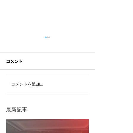
コメント
【オンラインイベント】
【撮影・配信】N
コメントを追加…
国境なき医師団(MSF) ×
Dialogue for P
赤十字国際委員会(ICRC)
稲田大学韓国学
「人道援助コングレス東
「日常の中のフ
最新記事
京2021」
ム」