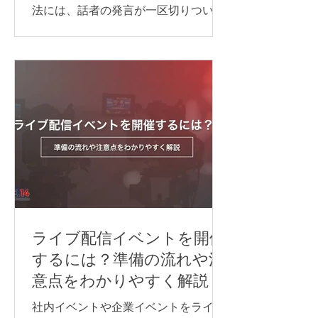
法には、話者の発言が一区切りついて
から訳す「逐次通訳」と、発言とほぼ
同時に訳す「同時通訳」があります。
逐次通訳は、少人数の商談や打ち合わ
せなど、会話を区切りながら進められ
る場面に適しています。 一方、オンラ
インセミナーや国際会議など、進行を
できるだけ止めずに情報を届けたい場
合は、同時通訳が最適です。 オンライ
ン同時通訳をスムーズに実施するに
は、通訳者を手配するだけでなく、配
信方法や音声の流れ、使用するシステ
ム、多言語チャンネル、機材などを事
前に整えておくことが重要です。 本記
ライブ配信イベントを開催
事では、オンライン同時通訳を実施す
するには？準備の流れや注
る方法や依頼先、必要な機材、事前準
意点をわかりやすく解説
備のポイントを、事例とあわせてわか
りやすく紹介します。 オンライン同時
社内イベントや企業イベントをライブ
通訳を行う方法 オンライン同時通訳の