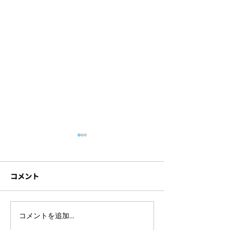
コメント
フランスの美食と芸術が
【写真撮影・映
コメントを追加…