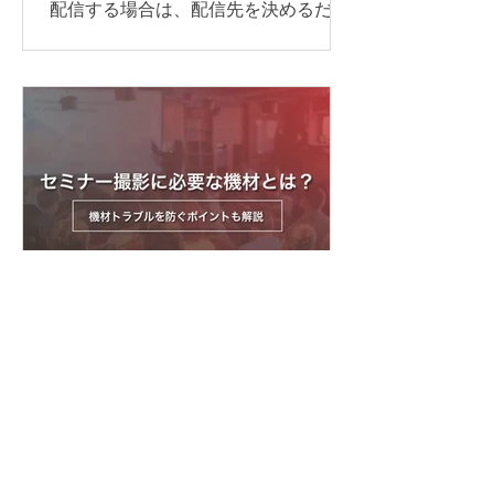
配信する場合は、配信先を決めるだけ
実施方法は、参加人数や対応言語数、
でなく、目的に合わせて必要な機材や
会議の進め方によって異なります。主
回線、当日の進行・運営体制を整える
な方法は、次の通りです。 Web会議シ
ことが大切です。 準備が不十分なまま
ステムの同時通訳機能を利用する AI通
本番を迎えると、映像が止まる、音声
訳ツールを利用する 遠隔同時通訳
が聞こえない、資料が正しく表示され
（RSI）システムを導入する 配信シス
ないなどのトラブルにつながる可能性
テムで言語別に音声を配信する 以下か
があります。 本記事では、ライブ配信
らは、それぞれについ
イベントを開催するために必要な準備
の流れや注意点について解説します。
ライブ配信イベントの配信方法 ライブ
配信イベントでよく使われる配信プラ
ットフォームや視聴方法は、次の通り
です。 YouTube Live Zoom Microsoft
セミナー撮影に必要な機材
Teams 専用配信ページ 同じライブ配信
とは？機材トラブルを防ぐ
でも、誰に見てもらうのか、参加者と
ポイントも解説
やり取りをするのか、申込やアーカイ
ブをどう管理するのかによって、適し
セミナー撮影では、カメラを用意する
た方法は変わります。 以下からは、そ