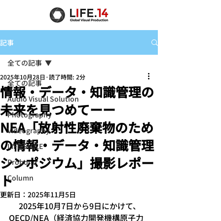
記事
全ての記事
2025年10月28日
読了時間: 2分
全ての記事
情報・データ・知識管理の
Audio Visual Solution
未来を見つめてーー
Photography
NEA「放射性廃棄物のため
Videography
の情報・データ・知識管理
LIFE SMILE
シンポジウム」撮影レポー
Probono
ト
Column
更新日：
2025年11月5日
　 2025年10月7日から9日にかけて、
OECD/NEA（経済協力開発機構原子力