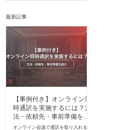
融合した華やかな夜「福
日欧産業協力セ
岡ガラディナー2026」撮
「第55回 WCM
影レポート
ム」
最新記事
【事例付き】オンライン同
時通訳を実施するには？方
法・依頼先・事前準備を紹
介
オンライン会議で通訳を取り入れる方