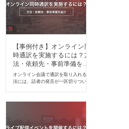
【事例付き】オンライン同
時通訳を実施するには？方
法・依頼先・事前準備を紹
介
オンライン会議で通訳を取り入れる方
法には、話者の発言が一区切りついて
から訳す「逐次通訳」と、発言とほぼ
同時に訳す「同時通訳」があります。
逐次通訳は、少人数の商談や打ち合わ
せなど、会話を区切りながら進められ
る場面に適しています。 一方、オンラ
インセミナーや国際会議など、進行を