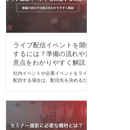
できるだけ止めずに情報を届けたい場
合は、同時通訳が最適です。 オンライ
ン同時通訳をスムーズに実施するに
は、通訳者を手配するだけでなく、配
信方法や音声の流れ、使用するシステ
ム、多言語チャンネル、機材などを事
前に整えておくことが重要です。 本記
ライブ配信イベントを開催
事では、オンライン同時通訳を実施す
するには？準備の流れや注
る方法や依頼先、必要な機材、事前準
意点をわかりやすく解説
備のポイントを、事例とあわせてわか
りやすく紹介します。 オンライン同時
社内イベントや企業イベントをライブ
通訳を行う方法 オンライン同時通訳の
配信する場合は、配信先を決めるだけ
実施方法は、参加人数や対応言語数、
でなく、目的に合わせて必要な機材や
会議の進め方によって異なります。主
回線、当日の進行・運営体制を整える
な方法は、次の通りです。 Web会議シ
ことが大切です。 準備が不十分なまま
ステムの同時通訳機能を利用する AI通
本番を迎えると、映像が止まる、音声
訳ツールを利用する 遠隔同時通訳
が聞こえない、資料が正しく表示され
（RSI）システムを導入する 配信シス
ないなどのトラブルにつながる可能性
テムで言語別に音声を配信する 以下か
があります。 本記事では、ライブ配信