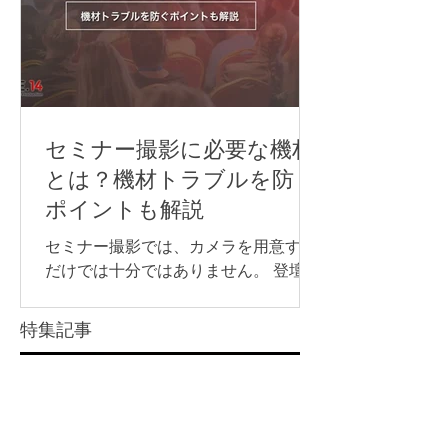
らは、それぞれについ
イベントを開催するために必要な準備
の流れや注意点について解説します。
ライブ配信イベントの配信方法 ライブ
配信イベントでよく使われる配信プラ
ットフォームや視聴方法は、次の通り
です。 YouTube Live Zoom Microsoft
セミナー撮影に必要な機材
Teams 専用配信ページ 同じライブ配信
とは？機材トラブルを防ぐ
でも、誰に見てもらうのか、参加者と
ポイントも解説
やり取りをするのか、申込やアーカイ
ブをどう管理するのかによって、適し
セミナー撮影では、カメラを用意する
た方法は変わります。 以下からは、そ
だけでは十分ではありません。 登壇者
れぞれの配信方法について詳しく見て
の声をきれいに収録するためのマイ
いきましょう。 YouTube Live YouTube
ク、長時間撮影に対応できる電源な
特集記事
Liveは、幅広い視聴者に向けてイベン
ど、目的に合わせて必要な機材を準備
トを配信したい場合に向いている方法
することが大切です。 また、企業セミ
です。 たとえば、以下のような広く視
ナーや講演会では、撮影した映像を社
Saki Inoue
聴者を集めたい配信で使いやすいで
読了時間: 2分
内共有用に残すのか、後日アーカイブ
配信するのか、当日リアルタイムで配