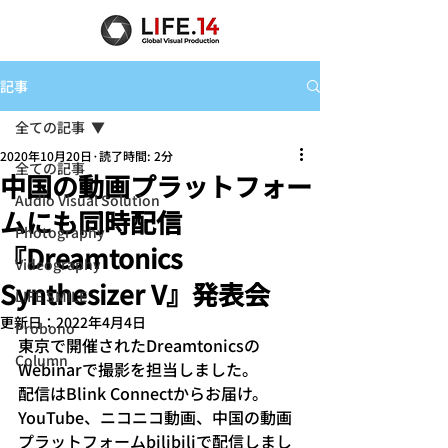
記事
全ての記事
2020年10月20日
読了時間: 2分
全ての記事
中国の動画プラットフォー
Audio Visual Solution
ムにも同時配信
Photography
『Dreamtonics
Videography
Synthesizer V』発表会
LIFE SMILE
更新日：
2022年4月4日
Probono
東京で開催されたDreamtonicsの
Column
Webinarで撮影を担当しました。
配信はBlink Connectからお届け。
YouTube、ニコニコ動画、中国の動画
プラットフォームbilibiliで配信しまし