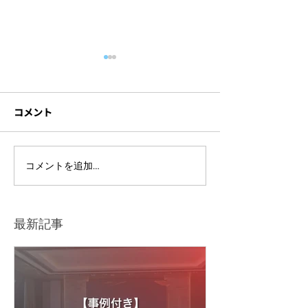
コメント
ライブ配信イベントを開
セミナー撮影に
コメントを追加…
催するには？準備の流れ
材とは？機材ト
や注意点をわかりやすく
防ぐポイントも
解説
最新記事