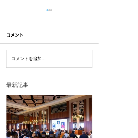
コメント
Shine On! Kids
Shine On! Kids 「ファシ
コメントを追加…
リティドッグと楽しむオ
ンラインコンサートVol.1
」
最新記事