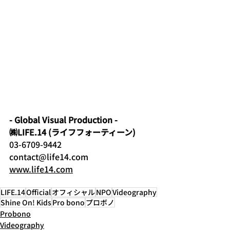
- Global Visual Production -
㈱LIFE.14 (ライフフォーティーン)
03-6709-9442
contact@life14.com
www.life14.com
LIFE.14
Official
オフィシャル
NPO
Videography
Shine On! Kids
Pro bono
プロボノ
Probono
Videography