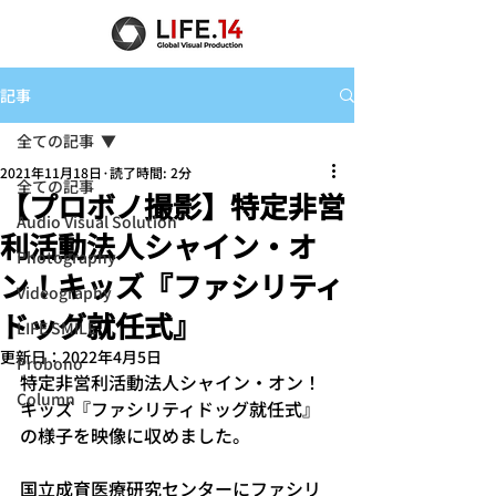
記事
全ての記事
2021年11月18日
読了時間: 2分
全ての記事
【プロボノ撮影】特定非営
Audio Visual Solution
利活動法人シャイン・オ
Photography
ン！キッズ『ファシリティ
Videography
ドッグ就任式』
LIFE SMILE
更新日：
2022年4月5日
Probono
特定非営利活動法人シャイン・オン！
Column
キッズ『ファシリティドッグ就任式』
の様子を映像に収めました。
国立成育医療研究センターにファシリ