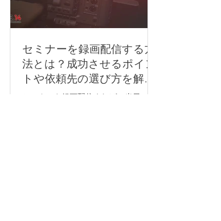
足度が下がってしまいます。 そのた
め、ハイブリッド研修を行う際は、研
修内容や会場の広さ、参加人数、オン
ライン参加者の人数や参加方法に合わ
セミナーを録画配信する方
せて、必要な機材を事前に整理してお
法とは？成功させるポイン
くことが重要です。 この記事では、ハ
トや依頼先の選び方を解
イブリッド研修に必要な機材や、研修
説！
内容ごとに注意したいポイントについ
セミナーを録画配信すれば、当日の様
て解説します。 LIFE.14では、研修内容
子の記録が手に入るだけでなく、録画
や会場環境に合わせて、必要な機材の
データを欠席者へ共有したり、社内研
選定から当日の配信・撮影運用までサ
修へ再利用したり、後日視聴用のコン
特集記事
ポートしています。 ハイブリッド研修
テンツとして活用したりできます。 一
の準備や配信体制に不安がある方は、
方で、録画や配信の準備が不十分だ
まずはお気軽にご相談ください。 ハイ
と、「音声が聞き取りにくい」「資料
Saki Inoue
ブリッド研修で必要な機材 ハイブリッ
読了時間: 2分
の文字が見えにくい」「どの方法で配
ド研修では、会場にいる参加者とオン
信すればよいかわからない」といった
ライン参加者の両方に
トラブルにつながることがあります。
特に、企業の研修・イベント・セミナ