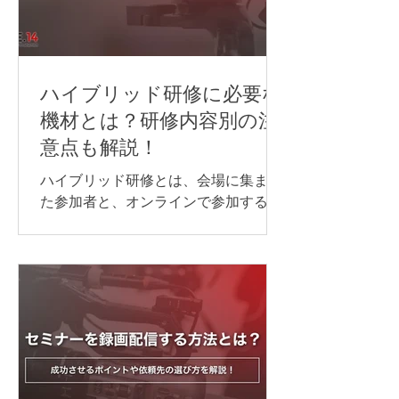
ハイブリッド研修に必要な
機材とは？研修内容別の注
意点も解説！
ハイブリッド研修とは、会場に集まっ
た参加者と、オンラインで参加する方
が同じ研修を受ける形式のことです。
ハイブリッド研修を開催する際には、
対面参加者とオンライン参加者のどち
らにも、できるだけ同じように内容が
伝わる環境を整えることが大切です。
音声・映像・資料共有・通信環境のど
れか一つでも不十分だと、「聞こえな
い」「見えない」「参加しにくい」と
いった不満につながり、研修全体の満