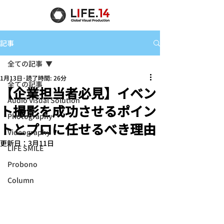
記事
全ての記事
1月13日
読了時間: 26分
全ての記事
【企業担当者必見】イベン
Audio Visual Solution
ト撮影を成功させるポイン
Photography
トとプロに任せるべき理由
Videography
更新日：
3月11日
LIFE SMILE
Probono
Column