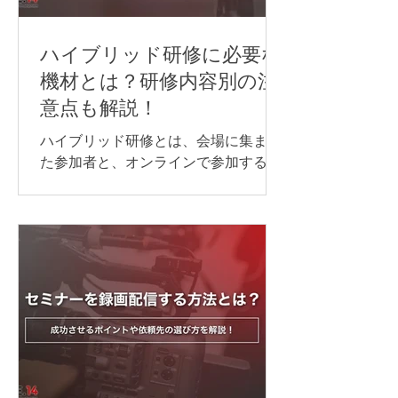
ハイブリッド研修に必要な
機材とは？研修内容別の注
意点も解説！
ハイブリッド研修とは、会場に集まっ
た参加者と、オンラインで参加する方
が同じ研修を受ける形式のことです。
ハイブリッド研修を開催する際には、
対面参加者とオンライン参加者のどち
らにも、できるだけ同じように内容が
伝わる環境を整えることが大切です。
音声・映像・資料共有・通信環境のど
れか一つでも不十分だと、「聞こえな
い」「見えない」「参加しにくい」と
いった不満につながり、研修全体の満
足度が下がってしまいます。 そのた
め、ハイブリッド研修を行う際は、研