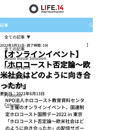
記事
全ての記事
2022年3月31日
読了時間: 2分
全ての記事
【オンラインイベント】
Audio Visual Solution
「ホロコースト否定論～欧
Photography
米社会はどのように向き合
Videography
ったか」
LIFE SMILE
更新日：
2022年6月13日
Probono
NPO法人ホロコースト教育資料センタ
Column
ー主催のオンラインイベント、国連制
定ホロコースト国際デー2022 in 東京
「ホロコースト否定論～欧米社会はど
のように向き合ったか」の配信サポー