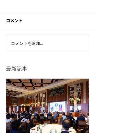
コメント
【オンラインイベント】
【参加者250人
コメントを追加…
histoCON2021 日本から
NPO法人Dialogu
の中継を担当いたしまし
People 主催のL
た
最新記事