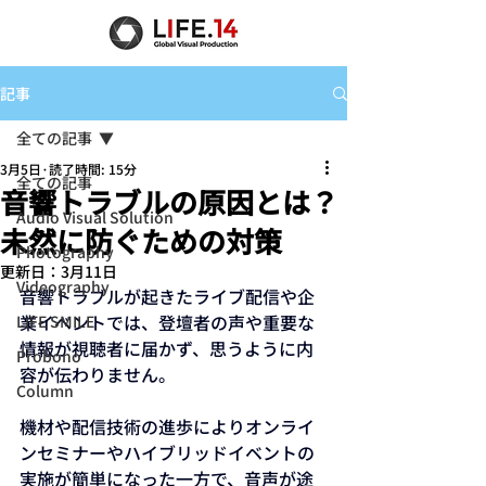
記事
全ての記事
3月5日
読了時間: 15分
全ての記事
音響トラブルの原因とは？
Audio Visual Solution
未然に防ぐための対策
Photography
更新日：
3月11日
Videography
音響トラブルが起きたライブ配信や企
業イベントでは、登壇者の声や重要な
LIFE SMILE
情報が視聴者に届かず、思うように内
Probono
容が伝わりません。
Column
機材や配信技術の進歩によりオンライ
ンセミナーやハイブリッドイベントの
実施が簡単になった一方で、音声が途