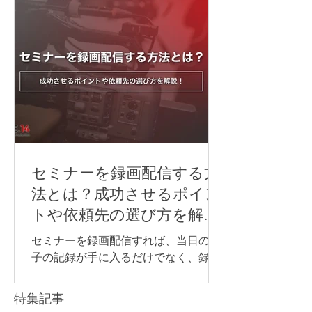
らにも、できるだけ同じように内容が
伝わる環境を整えることが大切です。
音声・映像・資料共有・通信環境のど
れか一つでも不十分だと、「聞こえな
い」「見えない」「参加しにくい」と
いった不満につながり、研修全体の満
足度が下がってしまいます。 そのた
め、ハイブリッド研修を行う際は、研
修内容や会場の広さ、参加人数、オン
ライン参加者の人数や参加方法に合わ
セミナーを録画配信する方
せて、必要な機材を事前に整理してお
法とは？成功させるポイン
くことが重要です。 この記事では、ハ
トや依頼先の選び方を解
イブリッド研修に必要な機材や、研修
説！
内容ごとに注意したいポイントについ
セミナーを録画配信すれば、当日の様
て解説します。 LIFE.14では、研修内容
子の記録が手に入るだけでなく、録画
や会場環境に合わせて、必要な機材の
データを欠席者へ共有したり、社内研
選定から当日の配信・撮影運用までサ
修へ再利用したり、後日視聴用のコン
特集記事
ポートしています。 ハイブリッド研修
テンツとして活用したりできます。 一