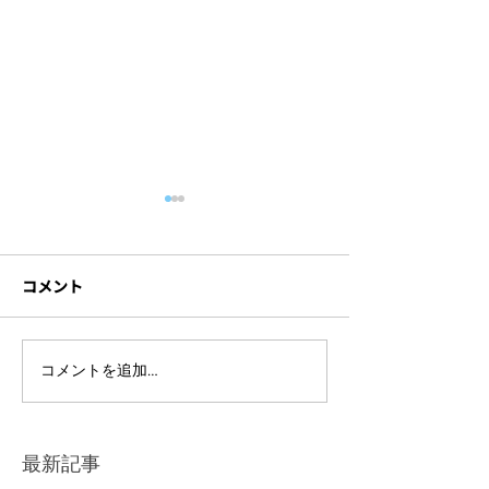
コメント
ハイブリッド研修に必要
セミナーを録画
コメントを追加…
な機材とは？研修内容別
方法とは？成功
の注意点も解説！
イントや依頼先
を解説！
最新記事