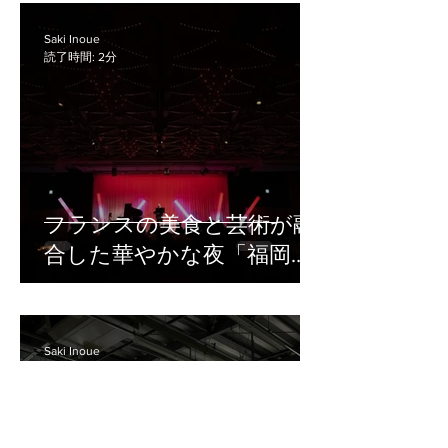
の準備や配信体制に不安がある方は、
方で、録画や配信の準備が不十分だ
まずはお気軽にご相談ください。 ハイ
と、「音声が聞き取りにくい」「資料
Saki Inoue
ブリッド研修で必要な機材 ハイブリッ
読了時間: 2分
の文字が見えにくい」「どの方法で配
ド研修では、会場にいる参加者とオン
信すればよいかわからない」といった
ライン参加者の両方に
トラブルにつながることがあります。
特に、企業の研修・イベント・セミナ
ー担当者の中には、専門的な機材や配
信の知識に不安があるにもかかわら
ず、録画や配信の準備を任されてしま
フランスの美食と芸術が融
うケースも少なくありません。 セミナ
合した華やかな夜「福岡ガ
ーを録画配信する際は、録画方法、音
声の取り方、編集の有無、配信先、視
ラディナー2026」撮影レポ
聴者への案内方法まで、事前に整理し
ート
ておくことが大切です。 この記事で
は、セミナーを録画配信する基本的な
Saki Inoue
読了時間: 2分
方法や成功させるためのポイント、専
門会社に依頼する場合の選び方につい
て解説します。 セミナーの録画配信で