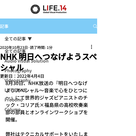
記事
全ての記事
2020年10月23日
読了時間: 1分
全ての記事
NHK 明日へつなげようスペ
Audio Visual Solution
シャル
Photography
更新日：
2022年4月4日
Videography
8月30日、NHK放送の『明日へつなげ
ようスペシャル～音楽で心をひとつに
LIFE SMILE
～』にて世界的ジャズピアニストのチ
Probono
ック・コリア氏×福島県の高校吹奏楽
Column
部の部員とオンラインワークショプを
開催。
弊社はテクニカルサポートをいたしま