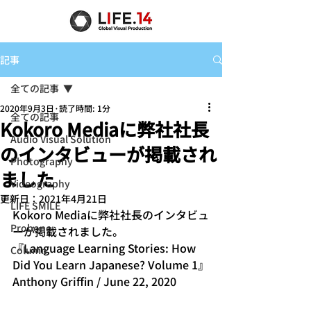
記事
全ての記事
2020年9月3日
読了時間: 1分
全ての記事
Kokoro Mediaに弊社社長
Audio Visual Solution
のインタビューが掲載され
Photography
ました
Videography
更新日：
2021年4月21日
LIFE SMILE
Kokoro Mediaに弊社社長のインタビュ
Probono
ーが掲載されました。
『Language Learning Stories: How 
Column
Did You Learn Japanese? Volume 1』
Anthony Griffin
 / June 22, 2020