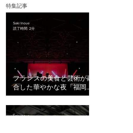
ク、長時間撮影に対応できる電源な
特集記事
Liveは、幅広い視聴者に向けてイベン
ど、目的に合わせて必要な機材を準備
トを配信したい場合に向いている方法
することが大切です。 また、企業セミ
です。 たとえば、以下のような広く視
ナーや講演会では、撮影した映像を社
Saki Inoue
聴者を集めたい配信で使いやすいで
読了時間: 2分
内共有用に残すのか、後日アーカイブ
配信するのか、当日リアルタイムで配
信するのかによって、必要な機材や確
認すべきポイントが変わります。 機材
の準備が不十分なまま当日を迎える
と、「音声が聞き取りにくい」「途中
でバッテリーが切れた」「配信映像が
フランスの美食と芸術が融
乱れた」などのトラブルにつながりか
合した華やかな夜「福岡ガ
ねません。 この記事では、セミナー撮
影に必要な基本機材や、撮影・配信時
ラディナー2026」撮影レポ
の機材トラブルを防ぐためのポイント
ート
を解説します。 セミナー撮影で必要な
機材一覧 セミナー撮影で必要な機材
Saki Inoue
読了時間: 2分
は、撮影の目的によって変わります。
そのため、機材は「映像を撮るもの」