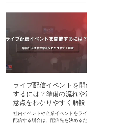
同時に訳す「同時通訳」があります。
逐次通訳は、少人数の商談や打ち合わ
せなど、会話を区切りながら進められ
る場面に適しています。 一方、オンラ
インセミナーや国際会議など、進行を
できるだけ止めずに情報を届けたい場
合は、同時通訳が最適です。 オンライ
ン同時通訳をスムーズに実施するに
は、通訳者を手配するだけでなく、配
信方法や音声の流れ、使用するシステ
ム、多言語チャンネル、機材などを事
前に整えておくことが重要です。 本記
ライブ配信イベントを開催
事では、オンライン同時通訳を実施す
するには？準備の流れや注
る方法や依頼先、必要な機材、事前準
意点をわかりやすく解説
備のポイントを、事例とあわせてわか
りやすく紹介します。 オンライン同時
社内イベントや企業イベントをライブ
通訳を行う方法 オンライン同時通訳の
配信する場合は、配信先を決めるだけ
実施方法は、参加人数や対応言語数、
でなく、目的に合わせて必要な機材や