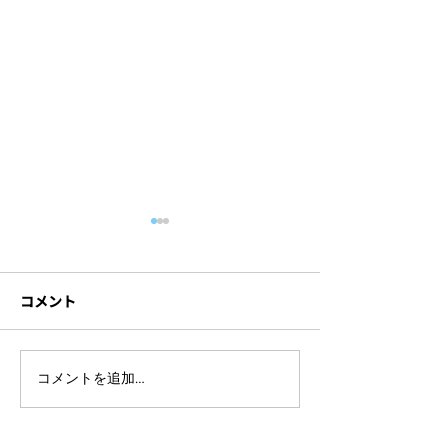
コメント
ライブ配信イベントを開
セミナー撮影に
コメントを追加…
催するには？準備の流れ
材とは？機材ト
や注意点をわかりやすく
防ぐポイントも