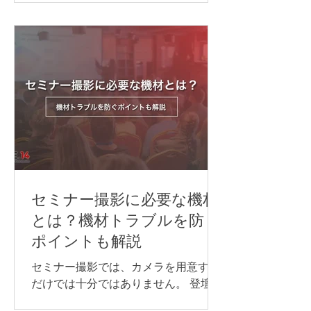
会議の進め方によって異なります。主
回線、当日の進行・運営体制を整える
な方法は、次の通りです。 Web会議シ
ことが大切です。 準備が不十分なまま
ステムの同時通訳機能を利用する AI通
本番を迎えると、映像が止まる、音声
訳ツールを利用する 遠隔同時通訳
が聞こえない、資料が正しく表示され
（RSI）システムを導入する 配信シス
ないなどのトラブルにつながる可能性
テムで言語別に音声を配信する 以下か
があります。 本記事では、ライブ配信
らは、それぞれについ
イベントを開催するために必要な準備
の流れや注意点について解説します。
ライブ配信イベントの配信方法 ライブ
配信イベントでよく使われる配信プラ
ットフォームや視聴方法は、次の通り
です。 YouTube Live Zoom Microsoft
セミナー撮影に必要な機材
Teams 専用配信ページ 同じライブ配信
とは？機材トラブルを防ぐ
でも、誰に見てもらうのか、参加者と
ポイントも解説
やり取りをするのか、申込やアーカイ
ブをどう管理するのかによって、適し
セミナー撮影では、カメラを用意する
た方法は変わります。 以下からは、そ
だけでは十分ではありません。 登壇者
れぞれの配信方法について詳しく見て
の声をきれいに収録するためのマイ
いきましょう。 YouTube Live YouTube