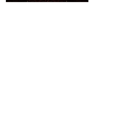
ー担当者の中には、専門的な機材や配
信の知識に不安があるにもかかわら
ず、録画や配信の準備を任されてしま
フランスの美食と芸術が融
うケースも少なくありません。 セミナ
合した華やかな夜「福岡ガ
ーを録画配信する際は、録画方法、音
声の取り方、編集の有無、配信先、視
ラディナー2026」撮影レポ
聴者への案内方法まで、事前に整理し
ート
ておくことが大切です。 この記事で
は、セミナーを録画配信する基本的な
Saki Inoue
読了時間: 2分
方法や成功させるためのポイント、専
門会社に依頼する場合の選び方につい
て解説します。 セミナーの録画配信で
お悩みの場合は、企業イベントの撮
影・音響・配信をサポートしている、
私たちLIFE.14へお気軽にご相談くださ
い。 録画方法や配信環境の設計から、
【写真撮影・映像制作】日
当日の撮影・音声管理・配信運用
欧産業協力センター「第55