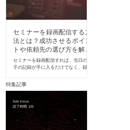
いった不満につながり、研修全体の満
足度が下がってしまいます。 そのた
め、ハイブリッド研修を行う際は、研
修内容や会場の広さ、参加人数、オン
ライン参加者の人数や参加方法に合わ
セミナーを録画配信する方
せて、必要な機材を事前に整理してお
法とは？成功させるポイン
くことが重要です。 この記事では、ハ
トや依頼先の選び方を解
イブリッド研修に必要な機材や、研修
説！
内容ごとに注意したいポイントについ
セミナーを録画配信すれば、当日の様
て解説します。 LIFE.14では、研修内容
子の記録が手に入るだけでなく、録画
や会場環境に合わせて、必要な機材の
データを欠席者へ共有したり、社内研
選定から当日の配信・撮影運用までサ
修へ再利用したり、後日視聴用のコン
特集記事
ポートしています。 ハイブリッド研修
テンツとして活用したりできます。 一
の準備や配信体制に不安がある方は、
方で、録画や配信の準備が不十分だ
まずはお気軽にご相談ください。 ハイ
と、「音声が聞き取りにくい」「資料
Saki Inoue
ブリッド研修で必要な機材 ハイブリッ
読了時間: 2分
の文字が見えにくい」「どの方法で配
ド研修では、会場にいる参加者とオン
信すればよいかわからない」といった
ライン参加者の両方に
トラブルにつながることがあります。
特に、企業の研修・イベント・セミナ