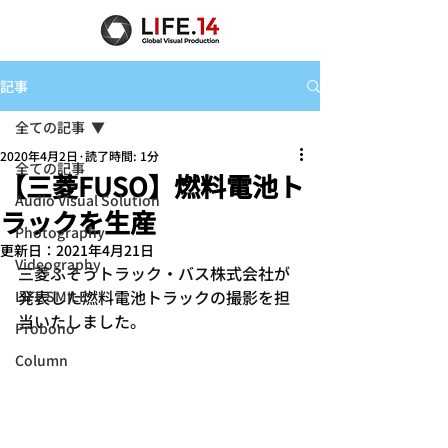
記事
全ての記事
2020年4月2日
読了時間: 1分
全ての記事
【三菱FUSO】燃料電池ト
Audio Visual Solution
ラックを生産
Photography
更新日：
2021年4月21日
Videography
三菱ふそう
トラック・バス株式会社が
発表した
燃料電池トラックの撮影を担
LIFE SMILE
当いたしました。
Probono
Column