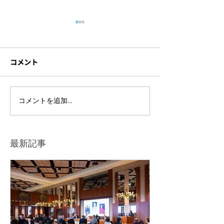
コメント
ハイブリッド研修に必要
セミナーを録画
コメントを追加…
な機材とは？研修内容別
方法とは？成功
の注意点も解説！
イントや依頼先
を解説！
最新記事