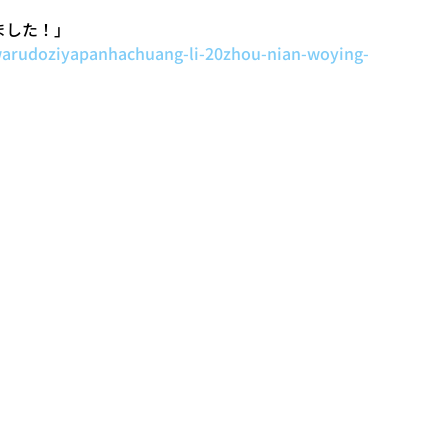
ました！」
arudoziyapanhachuang-li-20zhou-nian-woying-