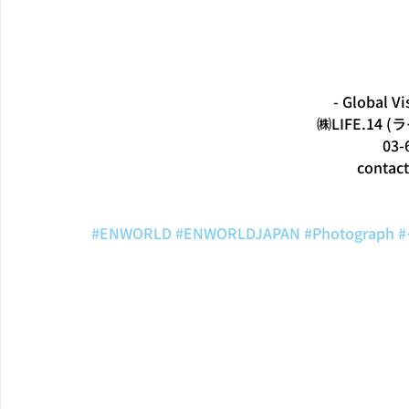
- Global Vi
㈱LIFE.14
03-
contac
#ENWORLD
#ENWORLDJAPAN
#Photograph