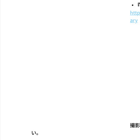
・『
htt
ary
撮影
い。