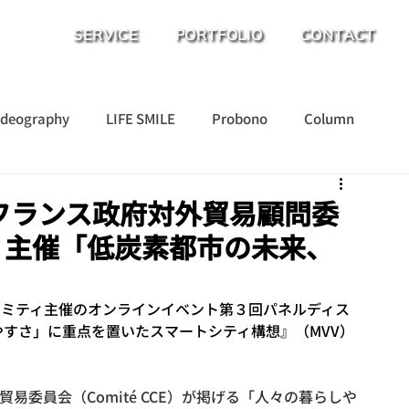
SERVICE
PORTFOLIO
CONTACT
ideography
LIFE SMILE
Probono
Column
フランス政府対外貿易顧問委
ティ主催「低炭素都市の未来、
Vコミティ主催のオンラインイベント第３回パネルディス
すさ」に重点を置いたスマートシティ構想』（MVV）
ス政府対外貿易委員会（Comité CCE）が掲げる「人々の暮らしや