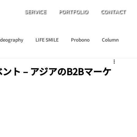
SERVICE
PORTFOLIO
CONTACT
ideography
LIFE SMILE
Probono
Column
ベント – アジアのB2Bマーケ