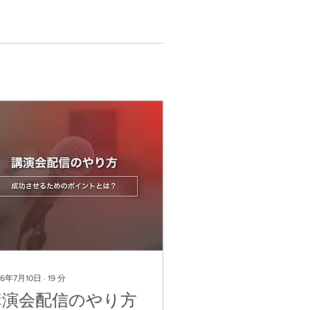
26年7月10日
∙
19
分
講演会配信のやり方