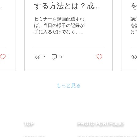
研
する方法とは？成功
も
させるポイントや依
セミナーを録画配信すれ
講
頼先の選び方を解
ば、当日の様子の記録が
を
手に入るだけでなく、録
け
説！
画データを欠席者へ共有
場
したり、社内研修へ再利
計
用したり、後日視聴用の
画
コンテンツとして活用し
7
0
ル
たりできます。 一方で、
応
録画や配信の準備が不十
く
分だと、「音声が聞き取
す
りにくい」「資料の文字
く
もっと見る
が見えにくい」「どの方
る
法で配信すればよいかわ
う
からない」といったトラ
響
ブルにつながることがあ
考
ります。 特に、企業の研
こ
修・イベント・セミナー
信
TOP
PHOTO PORTFOLIO
担当者の中には、専門的
備
な機材や配信の知識に不
め