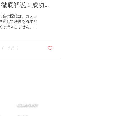
を徹底解説！成功さ
せるためのポイント
演会の配信は、カメラ
とは？
設置して映像を流すだ
では成立しません。 会
の環境確認、音声の設
、資料の映し方、配信
面の構成、リハーサ
、本番中のトラブル対
6
0
まで、事前に整えてお
べきことが多くありま
。 会場参加者だけでな
、オンラインで視聴す
方にも内容が伝わるよ
にするには、映像・音
・配信まわりを一体で
えることが大切です。
の記事では、講演会配
の基本的なやり方や準
COMPANY
の流れ、成功させるた
のポイントについて解