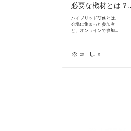
必要な機材とは？
修内容別の注意点
ハイブリッド研修とは、
解説！
会場に集まった参加者
と、オンラインで参加す
る方が同じ研修を受ける
形式のことです。 ハイブ
リッド研修を開催する際
には、対面参加者とオン
20
0
ライン参加者のどちらに
も、できるだけ同じよう
に内容が伝わる環境を整
えることが大切です。 音
声・映像・資料共有・通
信環境のどれか一つでも
不十分だと、「聞こえな
い」「見えない」「参加
しにくい」といった不満
につながり、研修全体の
満足度が下がってしまい
ます。 そのため、ハイブ