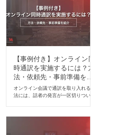
【事例付き】オンライン同
時通訳を実施するには？方
法・依頼先・事前準備を紹
介
オンライン会議で通訳を取り入れる方
法には、話者の発言が一区切りついて
から訳す「逐次通訳」と、発言とほぼ
同時に訳す「同時通訳」があります。
逐次通訳は、少人数の商談や打ち合わ
せなど、会話を区切りながら進められ
る場面に適しています。 一方、オンラ