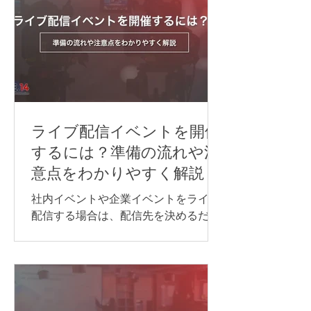
インセミナーや国際会議など、進行を
できるだけ止めずに情報を届けたい場
合は、同時通訳が最適です。 オンライ
ン同時通訳をスムーズに実施するに
は、通訳者を手配するだけでなく、配
信方法や音声の流れ、使用するシステ
ム、多言語チャンネル、機材などを事
前に整えておくことが重要です。 本記
ライブ配信イベントを開催
事では、オンライン同時通訳を実施す
するには？準備の流れや注
る方法や依頼先、必要な機材、事前準
意点をわかりやすく解説
備のポイントを、事例とあわせてわか
りやすく紹介します。 オンライン同時
社内イベントや企業イベントをライブ
通訳を行う方法 オンライン同時通訳の
配信する場合は、配信先を決めるだけ
実施方法は、参加人数や対応言語数、
でなく、目的に合わせて必要な機材や
会議の進め方によって異なります。主
回線、当日の進行・運営体制を整える
な方法は、次の通りです。 Web会議シ
ことが大切です。 準備が不十分なまま
ステムの同時通訳機能を利用する AI通
本番を迎えると、映像が止まる、音声
訳ツールを利用する 遠隔同時通訳
が聞こえない、資料が正しく表示され
（RSI）システムを導入する 配信シス