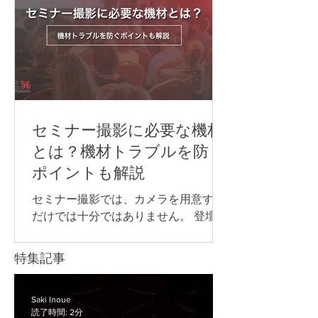
ないなどのトラブルにつながる可能性
テムで言語別に音声を配信する 以下か
があります。 本記事では、ライブ配信
らは、それぞれについ
イベントを開催するために必要な準備
の流れや注意点について解説します。
ライブ配信イベントの配信方法 ライブ
配信イベントでよく使われる配信プラ
ットフォームや視聴方法は、次の通り
です。 YouTube Live Zoom Microsoft
セミナー撮影に必要な機材
Teams 専用配信ページ 同じライブ配信
とは？機材トラブルを防ぐ
でも、誰に見てもらうのか、参加者と
ポイントも解説
やり取りをするのか、申込やアーカイ
ブをどう管理するのかによって、適し
セミナー撮影では、カメラを用意する
た方法は変わります。 以下からは、そ
だけでは十分ではありません。 登壇者
れぞれの配信方法について詳しく見て
の声をきれいに収録するためのマイ
いきましょう。 YouTube Live YouTube
ク、長時間撮影に対応できる電源な
特集記事
Liveは、幅広い視聴者に向けてイベン
ど、目的に合わせて必要な機材を準備
トを配信したい場合に向いている方法
することが大切です。 また、企業セミ
です。 たとえば、以下のような広く視
ナーや講演会では、撮影した映像を社
Saki Inoue
聴者を集めたい配信で使いやすいで
読了時間: 2分