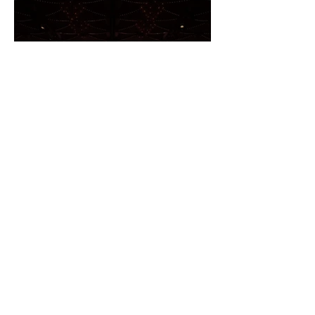
内共有用に残すのか、後日アーカイブ
配信するのか、当日リアルタイムで配
信するのかによって、必要な機材や確
認すべきポイントが変わります。 機材
の準備が不十分なまま当日を迎える
と、「音声が聞き取りにくい」「途中
でバッテリーが切れた」「配信映像が
フランスの美食と芸術が融
乱れた」などのトラブルにつながりか
合した華やかな夜「福岡ガ
ねません。 この記事では、セミナー撮
影に必要な基本機材や、撮影・配信時
ラディナー2026」撮影レポ
の機材トラブルを防ぐためのポイント
ート
を解説します。 セミナー撮影で必要な
機材一覧 セミナー撮影で必要な機材
Saki Inoue
読了時間: 2分
は、撮影の目的によって変わります。
そのため、機材は「映像を撮るもの」
だけでなく、「音を録るもの」「安定
して動かすもの」「安全に設置するも
の」まで含めて考えることが大切で
す。 セミナー撮影に必要な機材・ツー