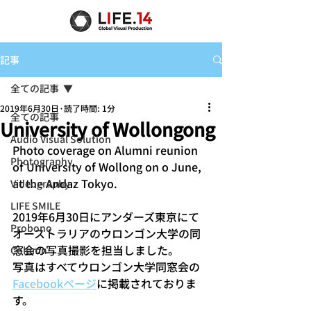
記事
全ての記事
2019年6月30日
読了時間: 1分
全ての記事
University of Wollongong
Audio Visual Solution
Photo coverage on Alumni reunion 
Photography
of University of Wollong on o June, 
at the Andaz Tokyo.
Videography
LIFE SMILE
2019年6月30日にアンダーズ東京にて
Probono
オーストラリアのウロンゴン大学の同
窓会の写真撮影を担当しました。
Column
写真はすべてウロンゴン大学同窓会の
Facebookページ
に掲載されておりま
す。