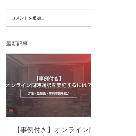
ライブ配信イベントを開
セミナー撮影に
コメントを追加…
催するには？準備の流れ
材とは？機材ト
や注意点をわかりやすく
防ぐポイントも
解説
最新記事
【事例付き】オンライン同