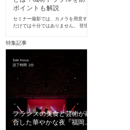
でも、誰に見てもらうのか、参加者と
ポイントも解説
やり取りをするのか、申込やアーカイ
ブをどう管理するのかによって、適し
セミナー撮影では、カメラを用意する
た方法は変わります。 以下からは、そ
だけでは十分ではありません。 登壇者
れぞれの配信方法について詳しく見て
の声をきれいに収録するためのマイ
いきましょう。 YouTube Live YouTube
ク、長時間撮影に対応できる電源な
特集記事
Liveは、幅広い視聴者に向けてイベン
ど、目的に合わせて必要な機材を準備
トを配信したい場合に向いている方法
することが大切です。 また、企業セミ
です。 たとえば、以下のような広く視
ナーや講演会では、撮影した映像を社
Saki Inoue
聴者を集めたい配信で使いやすいで
読了時間: 2分
内共有用に残すのか、後日アーカイブ
配信するのか、当日リアルタイムで配
信するのかによって、必要な機材や確
認すべきポイントが変わります。 機材
の準備が不十分なまま当日を迎える
と、「音声が聞き取りにくい」「途中
でバッテリーが切れた」「配信映像が
フランスの美食と芸術が融
乱れた」などのトラブルにつながりか
合した華やかな夜「福岡ガ
ねません。 この記事では、セミナー撮