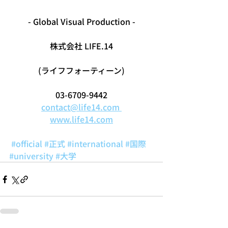
- Global Visual Production -
株式会社 LIFE.14
(ライフフォーティーン)
03-6709-9442
contact@life14.com 
www.life14.com
#official
#正式
#international
#国際
#university
#大学