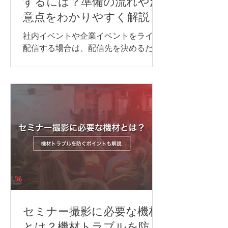
するには？準備の流れや注
る方法や依頼先、必要な機材、事前準
意点をわかりやすく解説
備のポイントを、事例とあわせてわか
りやすく紹介します。 オンライン同時
社内イベントや企業イベントをライブ
通訳を行う方法 オンライン同時通訳の
配信する場合は、配信先を決めるだけ
実施方法は、参加人数や対応言語数、
でなく、目的に合わせて必要な機材や
会議の進め方によって異なります。主
回線、当日の進行・運営体制を整える
な方法は、次の通りです。 Web会議シ
ことが大切です。 準備が不十分なまま
ステムの同時通訳機能を利用する AI通
本番を迎えると、映像が止まる、音声
訳ツールを利用する 遠隔同時通訳
が聞こえない、資料が正しく表示され
（RSI）システムを導入する 配信シス
ないなどのトラブルにつながる可能性
テムで言語別に音声を配信する 以下か
があります。 本記事では、ライブ配信
らは、それぞれについ
イベントを開催するために必要な準備
の流れや注意点について解説します。
ライブ配信イベントの配信方法 ライブ
配信イベントでよく使われる配信プラ
ットフォームや視聴方法は、次の通り
です。 YouTube Live Zoom Microsoft
セミナー撮影に必要な機材
Teams 専用配信ページ 同じライブ配信
とは？機材トラブルを防ぐ