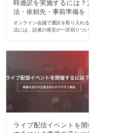
時通訳を実施するには？方
法・依頼先・事前準備を紹
介
オンライン会議で通訳を取り入れる方
法には、話者の発言が一区切りついて
から訳す「逐次通訳」と、発言とほぼ
同時に訳す「同時通訳」があります。
逐次通訳は、少人数の商談や打ち合わ
せなど、会話を区切りながら進められ
る場面に適しています。 一方、オンラ
インセミナーや国際会議など、進行を
できるだけ止めずに情報を届けたい場
合は、同時通訳が最適です。 オンライ
ン同時通訳をスムーズに実施するに
は、通訳者を手配するだけでなく、配
信方法や音声の流れ、使用するシステ
ム、多言語チャンネル、機材などを事
前に整えておくことが重要です。 本記
ライブ配信イベントを開催
事では、オンライン同時通訳を実施す