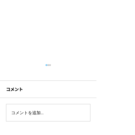
コメント
ライブ配信イベントを開
セミナー撮影に
コメントを追加…
催するには？準備の流れ
材とは？機材ト
や注意点をわかりやすく
防ぐポイントも