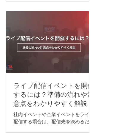
同時に訳す「同時通訳」があります。
逐次通訳は、少人数の商談や打ち合わ
せなど、会話を区切りながら進められ
る場面に適しています。 一方、オンラ
インセミナーや国際会議など、進行を
できるだけ止めずに情報を届けたい場
合は、同時通訳が最適です。 オンライ
ン同時通訳をスムーズに実施するに
は、通訳者を手配するだけでなく、配
信方法や音声の流れ、使用するシステ
ム、多言語チャンネル、機材などを事
前に整えておくことが重要です。 本記
ライブ配信イベントを開催
事では、オンライン同時通訳を実施す
するには？準備の流れや注
る方法や依頼先、必要な機材、事前準
意点をわかりやすく解説
備のポイントを、事例とあわせてわか
りやすく紹介します。 オンライン同時
社内イベントや企業イベントをライブ
通訳を行う方法 オンライン同時通訳の
配信する場合は、配信先を決めるだけ
実施方法は、参加人数や対応言語数、
でなく、目的に合わせて必要な機材や
会議の進め方によって異なります。主