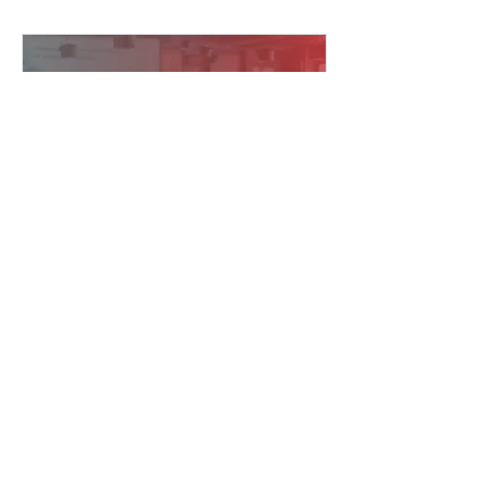
回線、当日の進行・運営体制を整える
な方法は、次の通りです。 Web会議シ
ことが大切です。 準備が不十分なまま
ステムの同時通訳機能を利用する AI通
本番を迎えると、映像が止まる、音声
訳ツールを利用する 遠隔同時通訳
が聞こえない、資料が正しく表示され
（RSI）システムを導入する 配信シス
ないなどのトラブルにつながる可能性
テムで言語別に音声を配信する 以下か
があります。 本記事では、ライブ配信
らは、それぞれについ
イベントを開催するために必要な準備
の流れや注意点について解説します。
ライブ配信イベントの配信方法 ライブ
配信イベントでよく使われる配信プラ
ットフォームや視聴方法は、次の通り
です。 YouTube Live Zoom Microsoft
セミナー撮影に必要な機材
Teams 専用配信ページ 同じライブ配信
とは？機材トラブルを防ぐ
でも、誰に見てもらうのか、参加者と
ポイントも解説
やり取りをするのか、申込やアーカイ
ブをどう管理するのかによって、適し
セミナー撮影では、カメラを用意する
た方法は変わります。 以下からは、そ
だけでは十分ではありません。 登壇者
れぞれの配信方法について詳しく見て
の声をきれいに収録するためのマイ
いきましょう。 YouTube Live YouTube