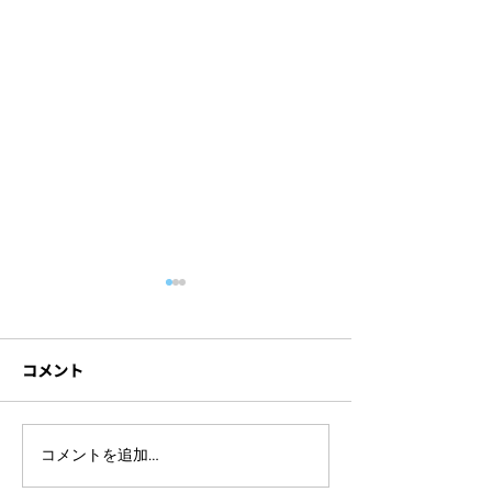
コメント
ライブ配信イベントを開
セミナー撮影に
コメントを追加…
催するには？準備の流れ
材とは？機材ト