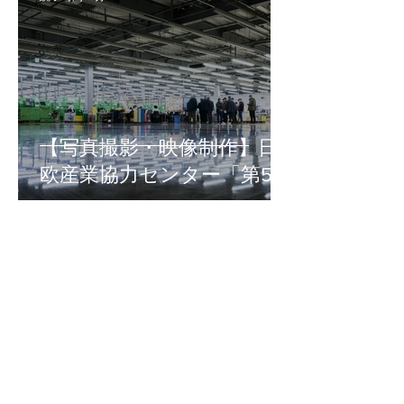
は、撮影の目的によって変わります。
そのため、機材は「映像を撮るもの」
だけでなく、「音を録るもの」「安定
して動かすもの」「安全に設置するも
の」まで含めて考えることが大切で
す。 セミナー撮影に必要な機材・ツー
ルの主なカテゴリは次の通りです。 基
【写真撮影・映像制作】日
本機材 撮影内容に応じて追加する機
欧産業協力センター「第55
回 WCMプログラム」
Saki Inoue
読了時間: 2分