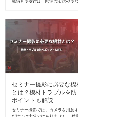
配信する場合は、配信先を決めるだけ
実施方法は、参加人数や対応言語数、
でなく、目的に合わせて必要な機材や
会議の進め方によって異なります。主
回線、当日の進行・運営体制を整える
な方法は、次の通りです。 Web会議シ
ことが大切です。 準備が不十分なまま
ステムの同時通訳機能を利用する AI通
本番を迎えると、映像が止まる、音声
訳ツールを利用する 遠隔同時通訳
が聞こえない、資料が正しく表示され
（RSI）システムを導入する 配信シス
ないなどのトラブルにつながる可能性
テムで言語別に音声を配信する 以下か
があります。 本記事では、ライブ配信
らは、それぞれについ
イベントを開催するために必要な準備
の流れや注意点について解説します。
ライブ配信イベントの配信方法 ライブ
配信イベントでよく使われる配信プラ
ットフォームや視聴方法は、次の通り
です。 YouTube Live Zoom Microsoft
セミナー撮影に必要な機材
Teams 専用配信ページ 同じライブ配信
とは？機材トラブルを防ぐ
でも、誰に見てもらうのか、参加者と
ポイントも解説
やり取りをするのか、申込やアーカイ
ブをどう管理するのかによって、適し
セミナー撮影では、カメラを用意する
た方法は変わります。 以下からは、そ
だけでは十分ではありません。 登壇者