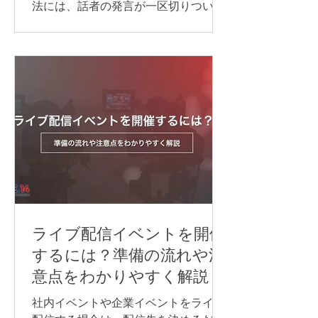
法には、話者の発言が一区切りついて
から訳す「逐次通訳」と、発言とほぼ
同時に訳す「同時通訳」があります。
逐次通訳は、少人数の商談や打ち合わ
せなど、会話を区切りながら進められ
る場面に適しています。 一方、オンラ
インセミナーや国際会議など、進行を
できるだけ止めずに情報を届けたい場
合は、同時通訳が最適です。 オンライ
ン同時通訳をスムーズに実施するに
は、通訳者を手配するだけでなく、配
信方法や音声の流れ、使用するシステ
ム、多言語チャンネル、機材などを事
前に整えておくことが重要です。 本記
ライブ配信イベントを開催
事では、オンライン同時通訳を実施す
するには？準備の流れや注
る方法や依頼先、必要な機材、事前準
意点をわかりやすく解説
備のポイントを、事例とあわせてわか
りやすく紹介します。 オンライン同時
社内イベントや企業イベントをライブ
通訳を行う方法 オンライン同時通訳の