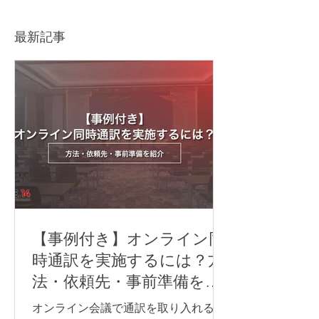
や注意点をわかりやすく
防ぐポイントも
解説
最新記事
【事例付き】オンライン同
時通訳を実施するには？方
法・依頼先・事前準備を紹
介
オンライン会議で通訳を取り入れる方