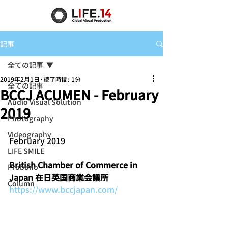
記事
全ての記事
2019年2月1日
読了時間: 1分
全ての記事
BCCJ ACUMEN - February
Audio Visual Solution
2019
Photography
Videography
February 2019
LIFE SMILE
British Chamber of Commerce in 
Probono
Japan 在日英国商業会議所
Column
https://www.bccjapan.com/