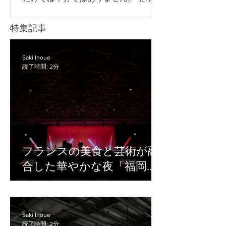
れぞれの配信方法について詳しく見て
の声をきれいに収録するためのマイ
いきましょう。 YouTube Live YouTube
ク、長時間撮影に対応できる電源な
特集記事
Liveは、幅広い視聴者に向けてイベン
ど、目的に合わせて必要な機材を準備
トを配信したい場合に向いている方法
することが大切です。 また、企業セミ
です。 たとえば、以下のような広く視
ナーや講演会では、撮影した映像を社
Saki Inoue
聴者を集めたい配信で使いやすいで
読了時間: 2分
内共有用に残すのか、後日アーカイブ
配信するのか、当日リアルタイムで配
信するのかによって、必要な機材や確
認すべきポイントが変わります。 機材
の準備が不十分なまま当日を迎える
と、「音声が聞き取りにくい」「途中
でバッテリーが切れた」「配信映像が
フランスの美食と芸術が融
乱れた」などのトラブルにつながりか
合した華やかな夜「福岡ガ
ねません。 この記事では、セミナー撮
影に必要な基本機材や、撮影・配信時
ラディナー2026」撮影レポ
の機材トラブルを防ぐためのポイント
ート
を解説します。 セミナー撮影で必要な
機材一覧 セミナー撮影で必要な機材
Saki Inoue
読了時間: 2分