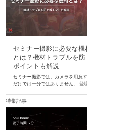
テムで言語別に音声を配信する 以下か
があります。 本記事では、ライブ配信
らは、それぞれについ
イベントを開催するために必要な準備
の流れや注意点について解説します。
ライブ配信イベントの配信方法 ライブ
配信イベントでよく使われる配信プラ
ットフォームや視聴方法は、次の通り
です。 YouTube Live Zoom Microsoft
セミナー撮影に必要な機材
Teams 専用配信ページ 同じライブ配信
とは？機材トラブルを防ぐ
でも、誰に見てもらうのか、参加者と
ポイントも解説
やり取りをするのか、申込やアーカイ
ブをどう管理するのかによって、適し
セミナー撮影では、カメラを用意する
た方法は変わります。 以下からは、そ
だけでは十分ではありません。 登壇者
れぞれの配信方法について詳しく見て
の声をきれいに収録するためのマイ
いきましょう。 YouTube Live YouTube
ク、長時間撮影に対応できる電源な
特集記事
Liveは、幅広い視聴者に向けてイベン
ど、目的に合わせて必要な機材を準備
トを配信したい場合に向いている方法
することが大切です。 また、企業セミ
です。 たとえば、以下のような広く視
ナーや講演会では、撮影した映像を社
Saki Inoue
聴者を集めたい配信で使いやすいで
読了時間: 2分
内共有用に残すのか、後日アーカイブ