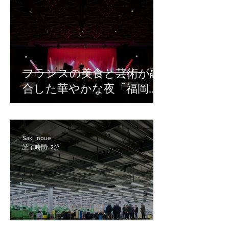
配信するのか、当日リアルタイムで配
信するのかによって、必要な機材や確
認すべきポイントが変わります。 機材
の準備が不十分なまま当日を迎える
と、「音声が聞き取りにくい」「途中
でバッテリーが切れた」「配信映像が
フランスの美食と芸術が融
乱れた」などのトラブルにつながりか
合した華やかな夜「福岡ガ
ねません。 この記事では、セミナー撮
影に必要な基本機材や、撮影・配信時
ラディナー2026」撮影レポ
の機材トラブルを防ぐためのポイント
ート
を解説します。 セミナー撮影で必要な
機材一覧 セミナー撮影で必要な機材
Saki Inoue
読了時間: 2分
は、撮影の目的によって変わります。
そのため、機材は「映像を撮るもの」
だけでなく、「音を録るもの」「安定
して動かすもの」「安全に設置するも
の」まで含めて考えることが大切で
す。 セミナー撮影に必要な機材・ツー
ルの主なカテゴリは次の通りです。 基