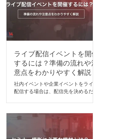
できるだけ止めずに情報を届けたい場
合は、同時通訳が最適です。 オンライ
ン同時通訳をスムーズに実施するに
は、通訳者を手配するだけでなく、配
信方法や音声の流れ、使用するシステ
ム、多言語チャンネル、機材などを事
前に整えておくことが重要です。 本記
ライブ配信イベントを開催
事では、オンライン同時通訳を実施す
するには？準備の流れや注
る方法や依頼先、必要な機材、事前準
意点をわかりやすく解説
備のポイントを、事例とあわせてわか
りやすく紹介します。 オンライン同時
社内イベントや企業イベントをライブ
通訳を行う方法 オンライン同時通訳の
配信する場合は、配信先を決めるだけ
実施方法は、参加人数や対応言語数、
でなく、目的に合わせて必要な機材や
会議の進め方によって異なります。主
回線、当日の進行・運営体制を整える
な方法は、次の通りです。 Web会議シ
ことが大切です。 準備が不十分なまま
ステムの同時通訳機能を利用する AI通
本番を迎えると、映像が止まる、音声
訳ツールを利用する 遠隔同時通訳
が聞こえない、資料が正しく表示され
（RSI）システムを導入する 配信シス
ないなどのトラブルにつながる可能性