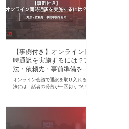
【事例付き】オンライン同
時通訳を実施するには？方
法・依頼先・事前準備を紹
介
オンライン会議で通訳を取り入れる方
法には、話者の発言が一区切りついて
から訳す「逐次通訳」と、発言とほぼ
同時に訳す「同時通訳」があります。
逐次通訳は、少人数の商談や打ち合わ
せなど、会話を区切りながら進められ
る場面に適しています。 一方、オンラ
インセミナーや国際会議など、進行を