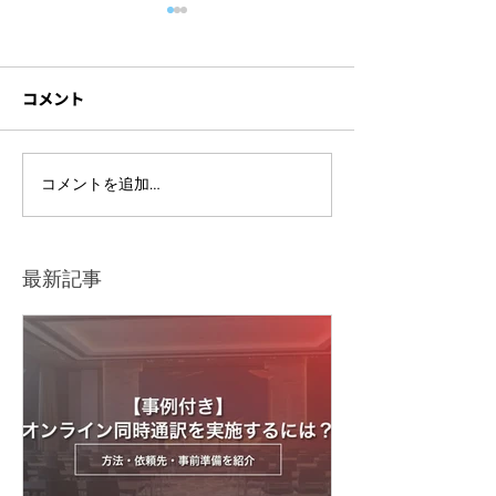
コメント
ライブ配信イベントを開
セミナー撮影に
コメントを追加…
催するには？準備の流れ
材とは？機材ト
や注意点をわかりやすく
防ぐポイントも
解説
最新記事