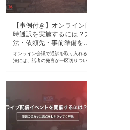
【事例付き】オンライン同
時通訳を実施するには？方
法・依頼先・事前準備を紹
介
オンライン会議で通訳を取り入れる方
法には、話者の発言が一区切りついて
から訳す「逐次通訳」と、発言とほぼ
同時に訳す「同時通訳」があります。
逐次通訳は、少人数の商談や打ち合わ
せなど、会話を区切りながら進められ
る場面に適しています。 一方、オンラ
インセミナーや国際会議など、進行を
できるだけ止めずに情報を届けたい場
合は、同時通訳が最適です。 オンライ
ン同時通訳をスムーズに実施するに