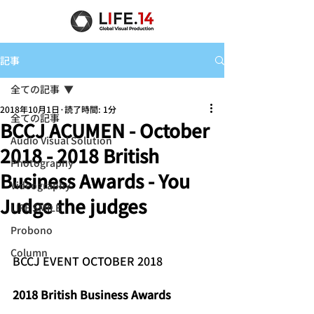
記事
全ての記事
2018年10月1日
読了時間: 1分
全ての記事
BCCJ ACUMEN - October
Audio Visual Solution
2018 - 2018 British
Photography
Business Awards - You
Videography
Judge the judges
LIFE SMILE
Probono
Column
BCCJ EVENT OCTOBER 2018
2018 British Business Awards