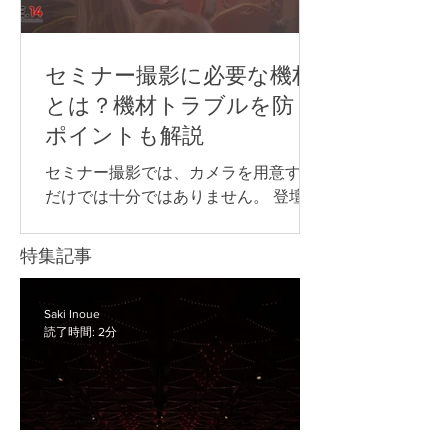
配信イベントでよく使われる配信プラ
ットフォームや視聴方法は、次の通り
です。 YouTube Live Zoom Microsoft
セミナー撮影に必要な機材
Teams 専用配信ページ 同じライブ配信
とは？機材トラブルを防ぐ
でも、誰に見てもらうのか、参加者と
ポイントも解説
やり取りをするのか、申込やアーカイ
ブをどう管理するのかによって、適し
セミナー撮影では、カメラを用意する
た方法は変わります。 以下からは、そ
だけでは十分ではありません。 登壇者
れぞれの配信方法について詳しく見て
の声をきれいに収録するためのマイ
いきましょう。 YouTube Live YouTube
ク、長時間撮影に対応できる電源な
特集記事
Liveは、幅広い視聴者に向けてイベン
ど、目的に合わせて必要な機材を準備
トを配信したい場合に向いている方法
することが大切です。 また、企業セミ
です。 たとえば、以下のような広く視
ナーや講演会では、撮影した映像を社
Saki Inoue
聴者を集めたい配信で使いやすいで
読了時間: 2分
内共有用に残すのか、後日アーカイブ
配信するのか、当日リアルタイムで配
信するのかによって、必要な機材や確
認すべきポイントが変わります。 機材
の準備が不十分なまま当日を迎える