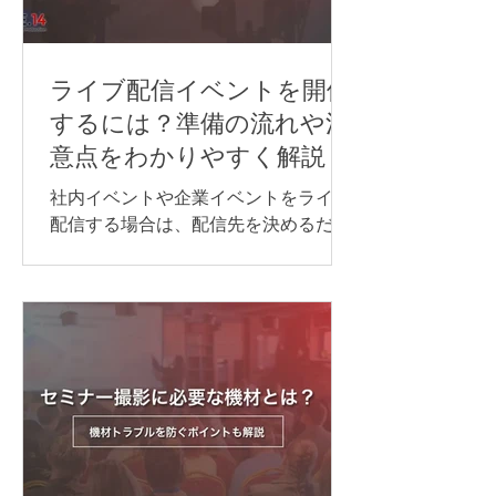
は、通訳者を手配するだけでなく、配
信方法や音声の流れ、使用するシステ
ム、多言語チャンネル、機材などを事
前に整えておくことが重要です。 本記
ライブ配信イベントを開催
事では、オンライン同時通訳を実施す
するには？準備の流れや注
る方法や依頼先、必要な機材、事前準
意点をわかりやすく解説
備のポイントを、事例とあわせてわか
りやすく紹介します。 オンライン同時
社内イベントや企業イベントをライブ
通訳を行う方法 オンライン同時通訳の
配信する場合は、配信先を決めるだけ
実施方法は、参加人数や対応言語数、
でなく、目的に合わせて必要な機材や
会議の進め方によって異なります。主
回線、当日の進行・運営体制を整える
な方法は、次の通りです。 Web会議シ
ことが大切です。 準備が不十分なまま
ステムの同時通訳機能を利用する AI通
本番を迎えると、映像が止まる、音声
訳ツールを利用する 遠隔同時通訳
が聞こえない、資料が正しく表示され
（RSI）システムを導入する 配信シス
ないなどのトラブルにつながる可能性
テムで言語別に音声を配信する 以下か
があります。 本記事では、ライブ配信
らは、それぞれについ
イベントを開催するために必要な準備
の流れや注意点について解説します。
ライブ配信イベントの配信方法 ライブ