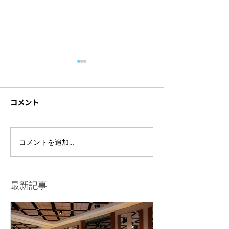
コメント
ハイブリッド研修に必要
セミナーを録画
コメントを追加…
な機材とは？研修内容別
方法とは？成功
の注意点も解説！
イントや依頼先
を解説！
最新記事