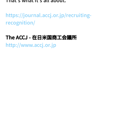
That’s what it’s all about.”
https://journal.accj.or.jp/recruiting-
recognition/
The ACCJ - 在日米国商工会議所
http://www.accj.or.jp