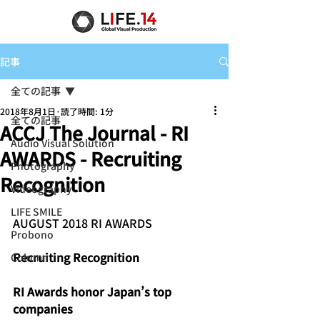
記事
全ての記事
2018年8月1日
読了時間: 1分
全ての記事
ACCJ The Journal - RI
Audio Visual Solution
AWARDS - Recruiting
Photography
Recognition
Videography
LIFE SMILE
AUGUST 2018 RI AWARDS
Probono
Recruiting Recognition
Column
RI Awards honor Japan’s top 
companies