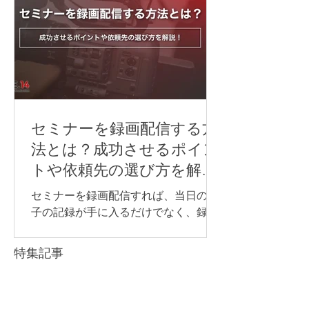
音声・映像・資料共有・通信環境のど
れか一つでも不十分だと、「聞こえな
い」「見えない」「参加しにくい」と
いった不満につながり、研修全体の満
足度が下がってしまいます。 そのた
め、ハイブリッド研修を行う際は、研
修内容や会場の広さ、参加人数、オン
ライン参加者の人数や参加方法に合わ
セミナーを録画配信する方
せて、必要な機材を事前に整理してお
法とは？成功させるポイン
くことが重要です。 この記事では、ハ
トや依頼先の選び方を解
イブリッド研修に必要な機材や、研修
説！
内容ごとに注意したいポイントについ
セミナーを録画配信すれば、当日の様
て解説します。 LIFE.14では、研修内容
子の記録が手に入るだけでなく、録画
や会場環境に合わせて、必要な機材の
データを欠席者へ共有したり、社内研
選定から当日の配信・撮影運用までサ
修へ再利用したり、後日視聴用のコン
特集記事
ポートしています。 ハイブリッド研修
テンツとして活用したりできます。 一
の準備や配信体制に不安がある方は、
方で、録画や配信の準備が不十分だ
まずはお気軽にご相談ください。 ハイ
と、「音声が聞き取りにくい」「資料
Saki Inoue
ブリッド研修で必要な機材 ハイブリッ
読了時間: 2分