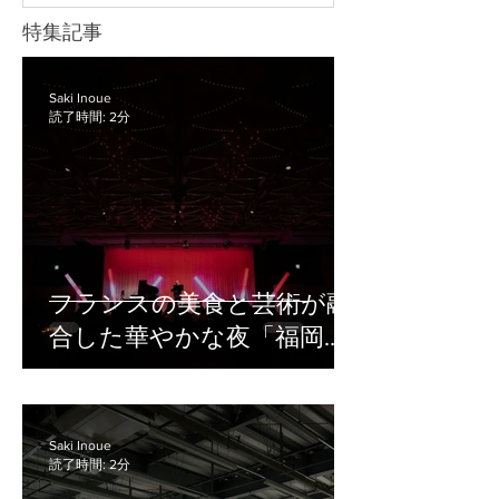
選定から当日の配信・撮影運用までサ
修へ再利用したり、後日視聴用のコン
特集記事
ポートしています。 ハイブリッド研修
テンツとして活用したりできます。 一
の準備や配信体制に不安がある方は、
方で、録画や配信の準備が不十分だ
まずはお気軽にご相談ください。 ハイ
と、「音声が聞き取りにくい」「資料
Saki Inoue
ブリッド研修で必要な機材 ハイブリッ
読了時間: 2分
の文字が見えにくい」「どの方法で配
ド研修では、会場にいる参加者とオン
信すればよいかわからない」といった
ライン参加者の両方に
トラブルにつながることがあります。
特に、企業の研修・イベント・セミナ
ー担当者の中には、専門的な機材や配
信の知識に不安があるにもかかわら
ず、録画や配信の準備を任されてしま
フランスの美食と芸術が融
うケースも少なくありません。 セミナ
合した華やかな夜「福岡ガ
ーを録画配信する際は、録画方法、音
声の取り方、編集の有無、配信先、視
ラディナー2026」撮影レポ
聴者への案内方法まで、事前に整理し
ート
ておくことが大切です。 この記事で
は、セミナーを録画配信する基本的な
Saki Inoue
読了時間: 2分
方法や成功させるためのポイント、専