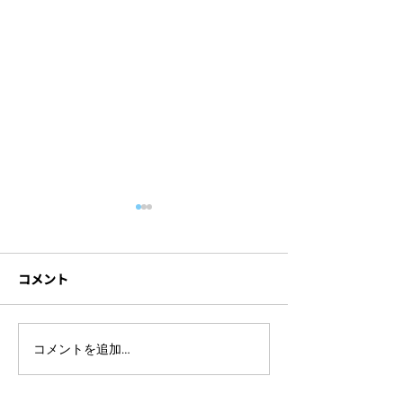
コメント
ハイブリッド研修に必要
セミナーを録画
コメントを追加…
な機材とは？研修内容別
方法とは？成功
の注意点も解説！
イントや依頼先