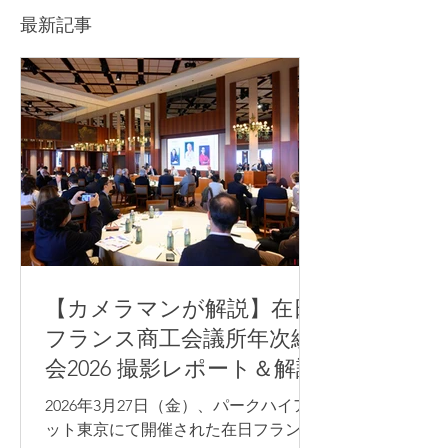
を解説！
最新記事
【カメラマンが解説】在日
フランス商工会議所年次総
会2026 撮影レポート＆解説
2026年3月27日（金）、パークハイア
ット東京にて開催された在日フランス