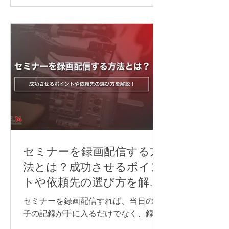
ハイブリッド研修を開催する際には、
対面参加者とオンライン参加者のどち
らにも、できるだけ同じように内容が
伝わる環境を整えることが大切です。
音声・映像・資料共有・通信環境のど
れか一つでも不十分だと、「聞こえな
い」「見えない」「参加しにくい」と
いった不満につながり、研修全体の満
足度が下がってしまいます。 そのた
め、ハイブリッド研修を行う際は、研
修内容や会場の広さ、参加人数、オン
ライン参加者の人数や参加方法に合わ
セミナーを録画配信する方
せて、必要な機材を事前に整理してお
法とは？成功させるポイン
くことが重要です。 この記事では、ハ
トや依頼先の選び方を解
イブリッド研修に必要な機材や、研修
説！
内容ごとに注意したいポイントについ
セミナーを録画配信すれば、当日の様
て解説します。 LIFE.14では、研修内容
子の記録が手に入るだけでなく、録画
や会場環境に合わせて、必要な機材の
データを欠席者へ共有したり、社内研