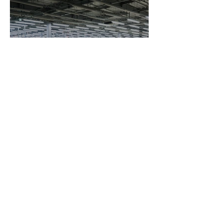
門会社に依頼する場合の選び方につい
て解説します。 セミナーの録画配信で
お悩みの場合は、企業イベントの撮
影・音響・配信をサポートしている、
私たちLIFE.14へお気軽にご相談くださ
い。 録画方法や配信環境の設計から、
【写真撮影・映像制作】日
当日の撮影・音声管理・配信運用
欧産業協力センター「第55
回 WCMプログラム」
Saki Inoue
読了時間: 2分