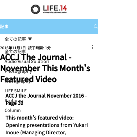
記事
全ての記事
2016年11月1日
読了時間: 1分
全ての記事
ACCJ The Journal -
Audio Visual Solution
November This Month's
Photography
Featured Video
Videography
LIFE SMILE
ACCJ the Journal November 2016 - 
Probono
Page 39
Column
This month's featured video:
Opening presentations from Yukari 
Inoue (Managing Director, 