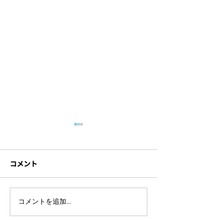
コメント
ハイブリッド研修に必要
セミナーを録画
コメントを追加…
な機材とは？研修内容別
方法とは？成功