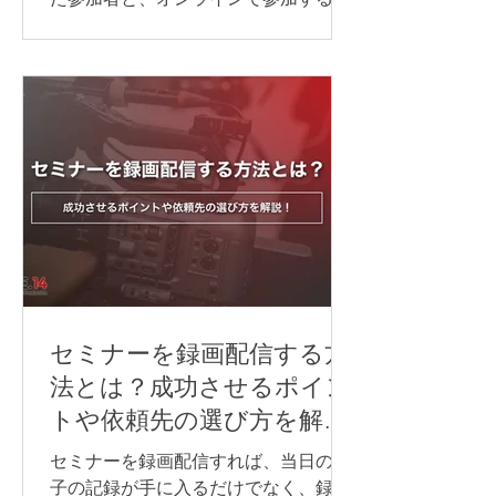
が同じ研修を受ける形式のことです。
ハイブリッド研修を開催する際には、
対面参加者とオンライン参加者のどち
らにも、できるだけ同じように内容が
伝わる環境を整えることが大切です。
音声・映像・資料共有・通信環境のど
れか一つでも不十分だと、「聞こえな
い」「見えない」「参加しにくい」と
いった不満につながり、研修全体の満
足度が下がってしまいます。 そのた
め、ハイブリッド研修を行う際は、研
修内容や会場の広さ、参加人数、オン
ライン参加者の人数や参加方法に合わ
セミナーを録画配信する方
せて、必要な機材を事前に整理してお
法とは？成功させるポイン
くことが重要です。 この記事では、ハ
トや依頼先の選び方を解
イブリッド研修に必要な機材や、研修
説！
内容ごとに注意したいポイントについ
セミナーを録画配信すれば、当日の様
て解説します。 LIFE.14では、研修内容
子の記録が手に入るだけでなく、録画