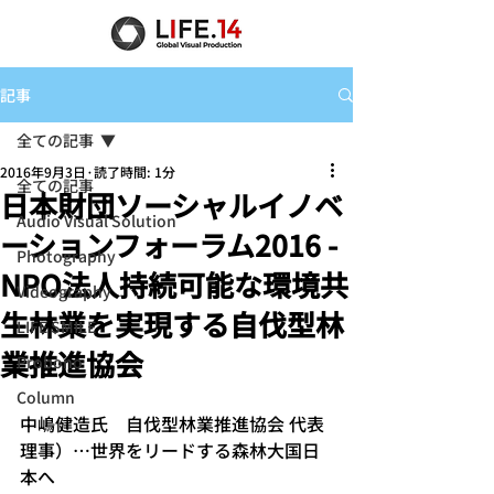
記事
全ての記事
2016年9月3日
読了時間: 1分
全ての記事
日本財団ソーシャルイノベ
Audio Visual Solution
ーションフォーラム2016 -
Photography
NPO法人持続可能な環境共
Videography
生林業を実現する自伐型林
LIFE SMILE
業推進協会
Probono
Column
中嶋健造氏　自伐型林業推進協会 代表
理事）…世界をリードする森林大国日
本へ