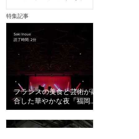
や会場環境に合わせて、必要な機材の
データを欠席者へ共有したり、社内研
選定から当日の配信・撮影運用までサ
修へ再利用したり、後日視聴用のコン
特集記事
ポートしています。 ハイブリッド研修
テンツとして活用したりできます。 一
の準備や配信体制に不安がある方は、
方で、録画や配信の準備が不十分だ
まずはお気軽にご相談ください。 ハイ
と、「音声が聞き取りにくい」「資料
Saki Inoue
ブリッド研修で必要な機材 ハイブリッ
読了時間: 2分
の文字が見えにくい」「どの方法で配
ド研修では、会場にいる参加者とオン
信すればよいかわからない」といった
ライン参加者の両方に
トラブルにつながることがあります。
特に、企業の研修・イベント・セミナ
ー担当者の中には、専門的な機材や配
信の知識に不安があるにもかかわら
ず、録画や配信の準備を任されてしま
フランスの美食と芸術が融
うケースも少なくありません。 セミナ
合した華やかな夜「福岡ガ
ーを録画配信する際は、録画方法、音
声の取り方、編集の有無、配信先、視
ラディナー2026」撮影レポ
聴者への案内方法まで、事前に整理し
ート
ておくことが大切です。 この記事で
は、セミナーを録画配信する基本的な
Saki Inoue
読了時間: 2分