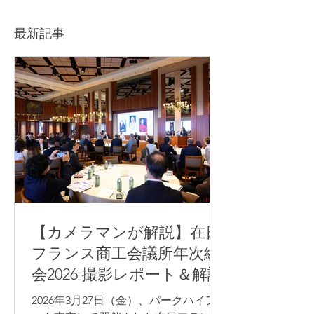
の注意点も解説！
イントや依頼先
を解説！
最新記事
【カメラマンが解説】在日
フランス商工会議所年次総
会2026 撮影レポート＆解説
2026年3月27日（金）、パークハイア