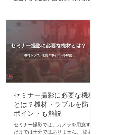
実施方法は、参加人数や対応言語数、
でなく、目的に合わせて必要な機材や
会議の進め方によって異なります。主
回線、当日の進行・運営体制を整える
な方法は、次の通りです。 Web会議シ
ことが大切です。 準備が不十分なまま
ステムの同時通訳機能を利用する AI通
本番を迎えると、映像が止まる、音声
訳ツールを利用する 遠隔同時通訳
が聞こえない、資料が正しく表示され
（RSI）システムを導入する 配信シス
ないなどのトラブルにつながる可能性
テムで言語別に音声を配信する 以下か
があります。 本記事では、ライブ配信
らは、それぞれについ
イベントを開催するために必要な準備
の流れや注意点について解説します。
ライブ配信イベントの配信方法 ライブ
配信イベントでよく使われる配信プラ
ットフォームや視聴方法は、次の通り
です。 YouTube Live Zoom Microsoft
セミナー撮影に必要な機材
Teams 専用配信ページ 同じライブ配信
とは？機材トラブルを防ぐ
でも、誰に見てもらうのか、参加者と
ポイントも解説
やり取りをするのか、申込やアーカイ
ブをどう管理するのかによって、適し
セミナー撮影では、カメラを用意する
た方法は変わります。 以下からは、そ
だけでは十分ではありません。 登壇者