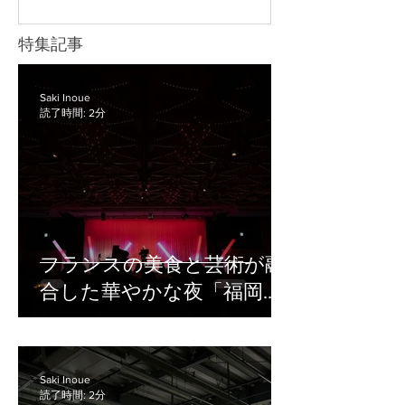
れぞれの配信方法について詳しく見て
の声をきれいに収録するためのマイ
いきましょう。 YouTube Live YouTube
ク、長時間撮影に対応できる電源な
特集記事
Liveは、幅広い視聴者に向けてイベン
ど、目的に合わせて必要な機材を準備
トを配信したい場合に向いている方法
することが大切です。 また、企業セミ
です。 たとえば、以下のような広く視
ナーや講演会では、撮影した映像を社
Saki Inoue
聴者を集めたい配信で使いやすいで
読了時間: 2分
内共有用に残すのか、後日アーカイブ
配信するのか、当日リアルタイムで配
信するのかによって、必要な機材や確
認すべきポイントが変わります。 機材
の準備が不十分なまま当日を迎える
と、「音声が聞き取りにくい」「途中
でバッテリーが切れた」「配信映像が
フランスの美食と芸術が融
乱れた」などのトラブルにつながりか
合した華やかな夜「福岡ガ
ねません。 この記事では、セミナー撮
影に必要な基本機材や、撮影・配信時
ラディナー2026」撮影レポ
の機材トラブルを防ぐためのポイント
ート
を解説します。 セミナー撮影で必要な
機材一覧 セミナー撮影で必要な機材
Saki Inoue
読了時間: 2分
は、撮影の目的によって変わります。