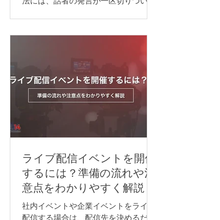
法には、話者の発言が一区切りついて
から訳す「逐次通訳」と、発言とほぼ
同時に訳す「同時通訳」があります。
逐次通訳は、少人数の商談や打ち合わ
せなど、会話を区切りながら進められ
る場面に適しています。 一方、オンラ
インセミナーや国際会議など、進行を
できるだけ止めずに情報を届けたい場
合は、同時通訳が最適です。 オンライ
ン同時通訳をスムーズに実施するに
は、通訳者を手配するだけでなく、配
信方法や音声の流れ、使用するシステ
ム、多言語チャンネル、機材などを事
前に整えておくことが重要です。 本記
ライブ配信イベントを開催
事では、オンライン同時通訳を実施す
するには？準備の流れや注
る方法や依頼先、必要な機材、事前準
意点をわかりやすく解説
備のポイントを、事例とあわせてわか
りやすく紹介します。 オンライン同時
社内イベントや企業イベントをライブ
通訳を行う方法 オンライン同時通訳の
配信する場合は、配信先を決めるだけ