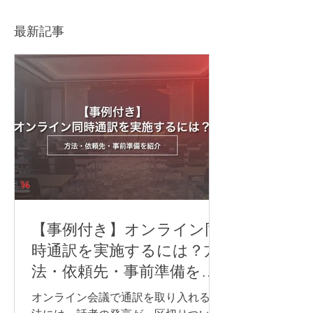
や注意点をわかりやすく
防ぐポイントも
解説
最新記事
【事例付き】オンライン同
時通訳を実施するには？方
法・依頼先・事前準備を紹
介
オンライン会議で通訳を取り入れる方