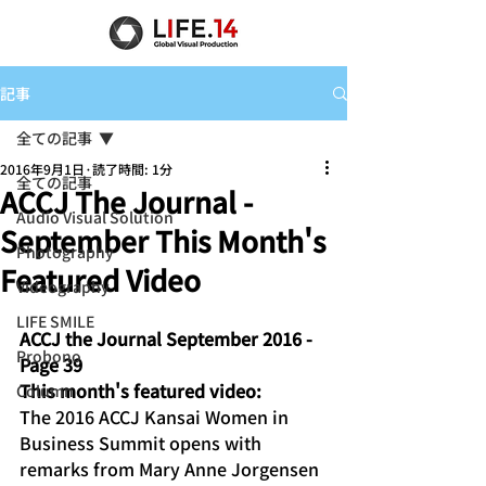
記事
全ての記事
2016年9月1日
読了時間: 1分
全ての記事
ACCJ The Journal -
Audio Visual Solution
September This Month's
Photography
Featured Video
Videography
LIFE SMILE
ACCJ the Journal September 2016 - 
Probono
Page 39
This month's featured video:
Column
The 2016 ACCJ Kansai Women in 
Business Summit opens with 
remarks from Mary Anne Jorgensen 