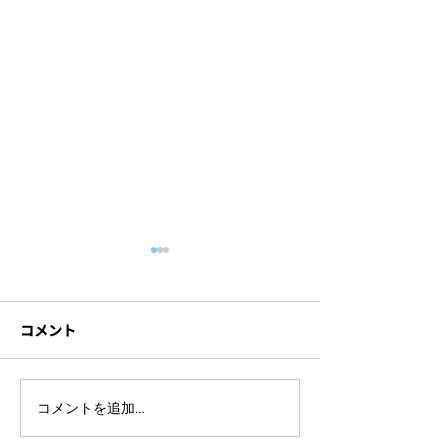
コメント
ライブ配信イベントを開
セミナー撮影に
コメントを追加…
催するには？準備の流れ
材とは？機材ト