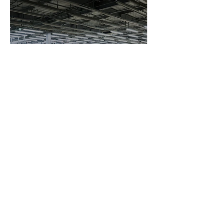
そのため、機材は「映像を撮るもの」
だけでなく、「音を録るもの」「安定
して動かすもの」「安全に設置するも
の」まで含めて考えることが大切で
す。 セミナー撮影に必要な機材・ツー
ルの主なカテゴリは次の通りです。 基
【写真撮影・映像制作】日
本機材 撮影内容に応じて追加する機
欧産業協力センター「第55
回 WCMプログラム」
Saki Inoue
読了時間: 2分