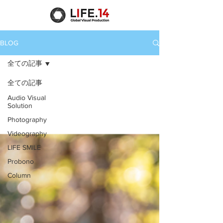
BLOG
全ての記事
全ての記事
Audio Visual
Solution
Photography
Videography
LIFE SMILE
Probono
Column