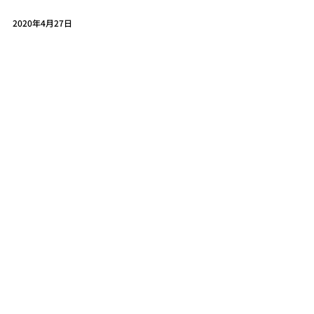
2020年4月27日
Dialogue for People
弊社カメラマンが撮影した写真が、NPO法
人Dialogue for People の記事内で使用され
ています。