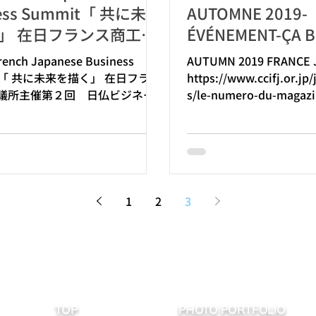
ness Summit「 共に未来
AUTOMNE 2019-
」 在日フランス商工会
ÉVÉNEMENT-ÇA 
催第２回 日仏ビジネ
DANS LA MOBIL
rench Japanese Business
AUTUMN 2019 FRANCE 
ット
t 「 共に未来を描く」 在日フラン
https://www.ccifj.or.jp
議所主催第２回 日仏ビジネス
s/le-numero-du-magazi
」で写真撮影を担当しました。
japon-eco-160-est-dispo
1
2
3
TOP
PHOTO PORTFOLIO