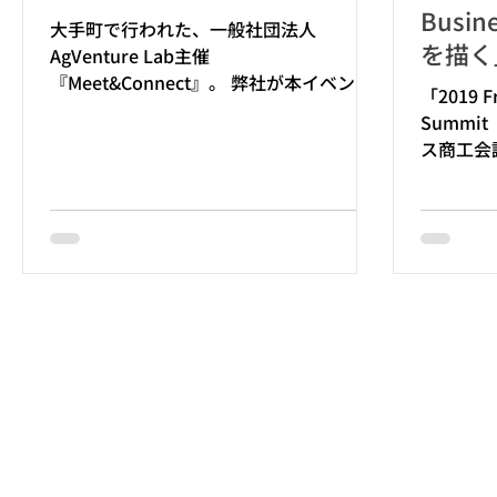
Busi
大手町で行われた、一般社団法人
を描く
AgVenture Lab主催
『Meet&Connect』。 弊社が本イベント
議所主
「2019 F
の写真撮影を担当させていただきまし
スサミ
Summi
た。
ス商工会
サミット