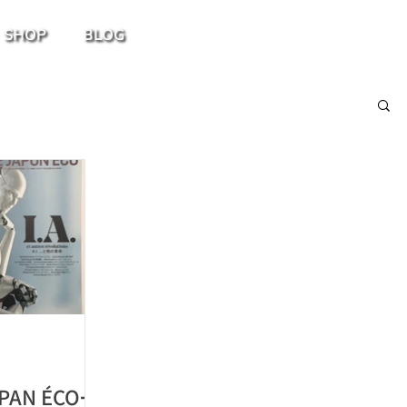
SHOP
BLOG
APAN ÉCOｰ