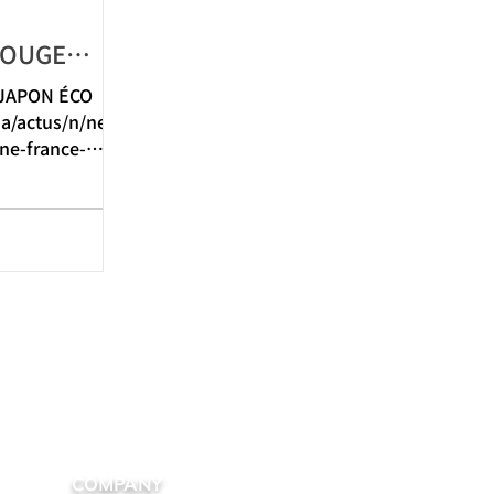
BOUGE
ITÉ
JAPON ÉCO
/ja/actus/n/new
ne-france-
nible.html...
COMPANY