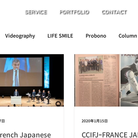
SERVICE
PORTFOLIO
CONTACT
Videography
LIFE SMILE
Probono
Column
7日
2020年1月15日
French Japanese
CCIFJｰFRANCE J