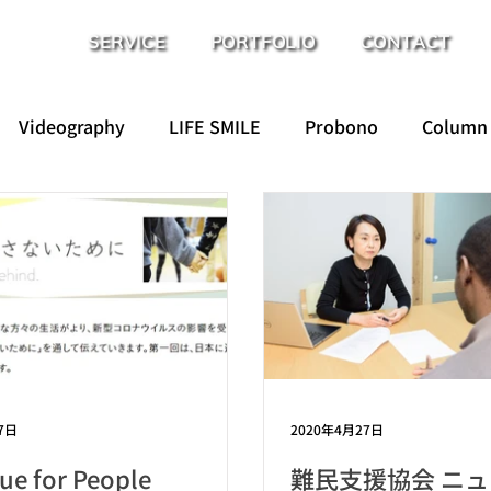
SERVICE
PORTFOLIO
CONTACT
Videography
LIFE SMILE
Probono
Column
7日
2020年4月27日
ue for People
難民支援協会 ニ