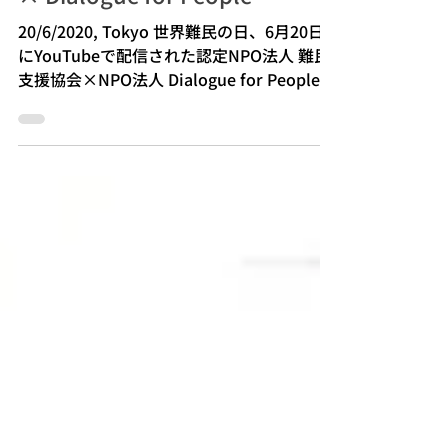
× Dialogue for People
20/6/2020, Tokyo 世界難民の日、6月20日
にYouTubeで配信された認定NPO法人 難民
支援協会×NPO法人 Dialogue for Peopleの
配信『食を通して伝える難民の声』の撮影を
担当いたしました。 当日は300人もの方々が
視聴してくださいました。