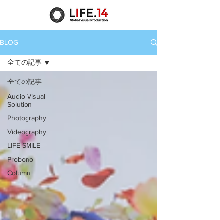
BLOG
全ての記事
全ての記事
Audio Visual
Solution
Photography
Videography
LIFE SMILE
Probono
Column