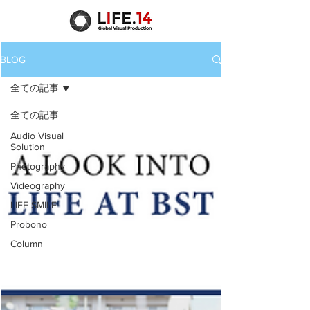
BLOG
全ての記事
全ての記事
Audio Visual
Solution
Photography
Videography
LIFE SMILE
Probono
Column