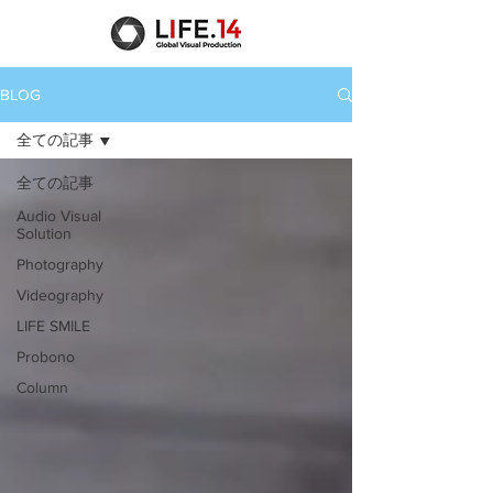
BLOG
全ての記事
全ての記事
Audio Visual
Solution
Photography
Videography
LIFE SMILE
Probono
Column