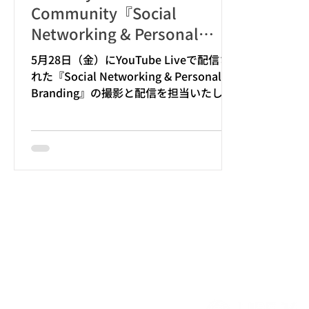
Community『Social
Networking & Personal
Branding』撮影・配信を担当
5月28日（金）にYouTube Liveで配信さ
しました
れた『Social Networking & Personal
Branding』の撮影と配信を担当いたしま
した。撮影はBlink Communityが運営す
る六本木のコワーキングスペースBLINK
六本木にて行われました。