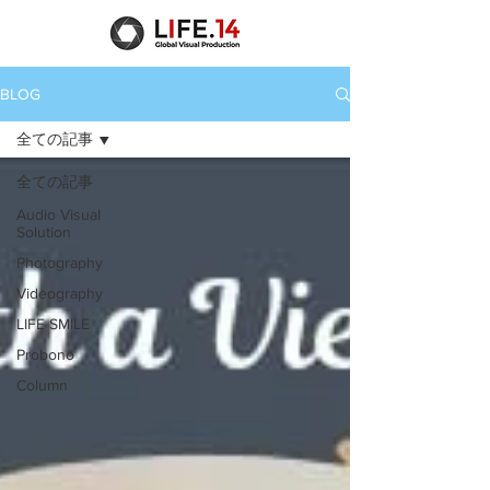
BLOG
全ての記事
全ての記事
Audio Visual
Solution
Photography
Videography
LIFE SMILE
Probono
Column