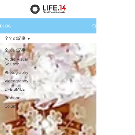
BLOG
全ての記事
全ての記事
Audio Visual
Solution
Photography
Videography
LIFE SMILE
Probono
Column