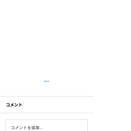
コメント
たまご保育園 ホームペー
【映像制作】Engl
コメントを追加…