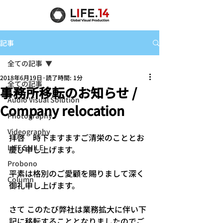
記事
全ての記事
2018年6月19日
読了時間: 1分
全ての記事
事務所移転のお知らせ /
Audio Visual Solution
Company relocation
Photography
Videography
拝啓　時下ますますご清栄のこととお
LIFE SMILE
慶び申し上げます。
Probono
平素は格別のご愛顧を賜りまして深く
Column
御礼申し上げます。
さて このたび弊社は業務拡大に伴い下
記に移転することとなりましたのでご