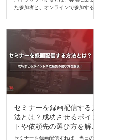
た参加者と、オンラインで参加する方
が同じ研修を受ける形式のことです。
ハイブリッド研修を開催する際には、
対面参加者とオンライン参加者のどち
らにも、できるだけ同じように内容が
伝わる環境を整えることが大切です。
音声・映像・資料共有・通信環境のど
れか一つでも不十分だと、「聞こえな
い」「見えない」「参加しにくい」と
いった不満につながり、研修全体の満
足度が下がってしまいます。 そのた
め、ハイブリッド研修を行う際は、研
修内容や会場の広さ、参加人数、オン
ライン参加者の人数や参加方法に合わ
セミナーを録画配信する方
せて、必要な機材を事前に整理してお
法とは？成功させるポイン
くことが重要です。 この記事では、ハ
トや依頼先の選び方を解
イブリッド研修に必要な機材や、研修
説！
内容ごとに注意したいポイントについ
セミナーを録画配信すれば、当日の様