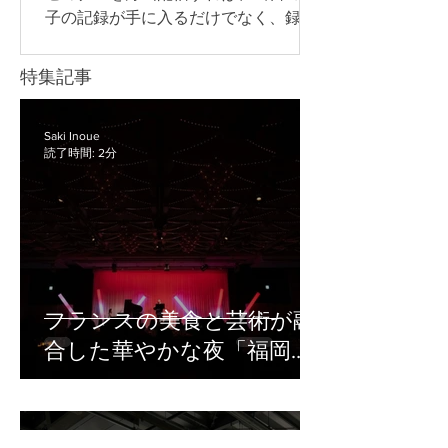
て解説します。 LIFE.14では、研修内容
子の記録が手に入るだけでなく、録画
や会場環境に合わせて、必要な機材の
データを欠席者へ共有したり、社内研
選定から当日の配信・撮影運用までサ
修へ再利用したり、後日視聴用のコン
特集記事
ポートしています。 ハイブリッド研修
テンツとして活用したりできます。 一
の準備や配信体制に不安がある方は、
方で、録画や配信の準備が不十分だ
まずはお気軽にご相談ください。 ハイ
と、「音声が聞き取りにくい」「資料
Saki Inoue
ブリッド研修で必要な機材 ハイブリッ
読了時間: 2分
の文字が見えにくい」「どの方法で配
ド研修では、会場にいる参加者とオン
信すればよいかわからない」といった
ライン参加者の両方に
トラブルにつながることがあります。
特に、企業の研修・イベント・セミナ
ー担当者の中には、専門的な機材や配
信の知識に不安があるにもかかわら
ず、録画や配信の準備を任されてしま
フランスの美食と芸術が融
うケースも少なくありません。 セミナ
合した華やかな夜「福岡ガ
ーを録画配信する際は、録画方法、音
声の取り方、編集の有無、配信先、視
ラディナー2026」撮影レポ
聴者への案内方法まで、事前に整理し
ート
ておくことが大切です。 この記事で
Saki Inoue