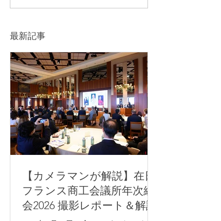
ジ用写真撮影を担当しま
AdventureのYo
した
画を制作しまし
最新記事
【カメラマンが解説】在日
フランス商工会議所年次総
会2026 撮影レポート＆解説